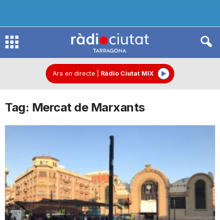
R
à
Ara en directe
|
Ràdio Ciutat MIX
Tag: Mercat de Marxants
d
i
o
C