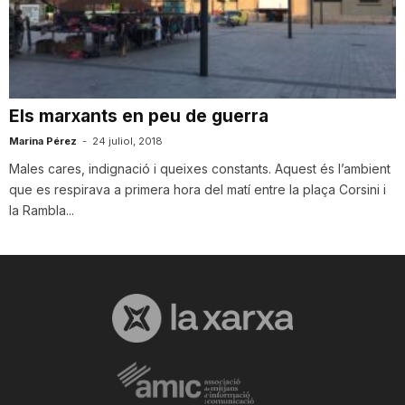
T
a
Els marxants en peu de guerra
r
Marina Pérez
-
24 juliol, 2018
Males cares, indignació i queixes constants. Aquest és l’ambient
que es respirava a primera hora del matí entre la plaça Corsini i
r
la Rambla...
a
g
o