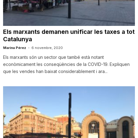
i
u
Els marxants demanen unificar les taxes a tot
Catalunya
t
Marina Pérez
-
6 novembre, 2020
Els marxants són un sector que també està notant
econòmicament les conseqüències de la COVID-19. Expliquen
a
que les vendes han baixat considerablement i ara...
t
d
e