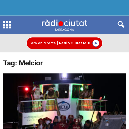
R
à
Ara en directe
|
Ràdio Ciutat MIX
Tag: Melcior
d
i
o
C