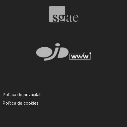
T
a
r
r
a
Política de privacitat
g
Política de cookies
o