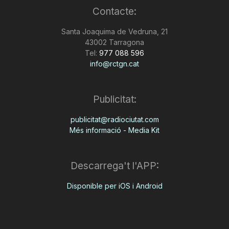
Contacte:
n
Santa Joaquima de Vedruna, 21
43002 Tarragona
a
Tel:
977 088 596
info@rctgn.cat
Publicitat:
publicitat@radiociutat.com
Més informació - Media Kit
Descarrega't l'APP:
Disponible per iOS i Android