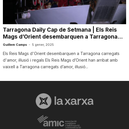
i
u
Tarragona Daily Cap de Setmana | Els Reis
Mags d’Orient desembarquen a Tarragona...
t
Guillem Camps
-
5 gener, 2025
Els Reis Mags d'Orient desembarquen a Tarragona carregats
d'amor, il·lusió i regals Els Reis Mags d’Orient han arribat amb
a
vaixell a Tarragona carregats d’amor, il·lusió...
t
d
e