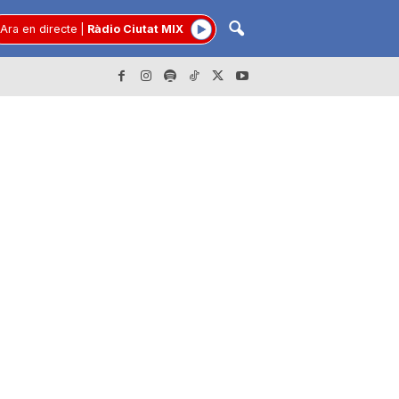
Ara en directe
|
Ràdio Ciutat MIX