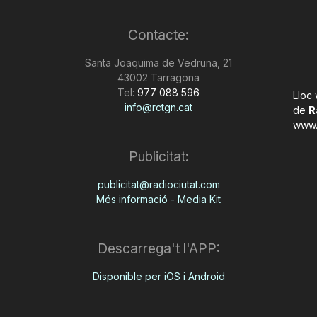
Contacte:
Santa Joaquima de Vedruna, 21
43002 Tarragona
Tel:
977 088 596
Lloc
info@rctgn.cat
de
R
www.
Publicitat:
publicitat@radiociutat.com
Més informació - Media Kit
Descarrega't l'APP:
Disponible per iOS i Android