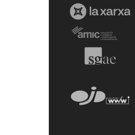
a
r
r
a
g
o
n