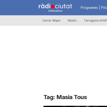
R
Programes | Pòd
Carrer Major
Nàstic
Tarragona InfoP
à
d
i
o
C
Tag: Masia Tous
i