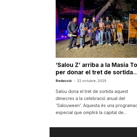
u
t
a
‘Salou Z’ arriba a la Masia T
t
per donar el tret de sortida..
Redacció
-
22 octubre, 2025
d
Salou dona el tret de sortida aquest
dimecres a la celebració anual del
'Salouween'. Aquesta és una programac
e
especial que omplirà la capital de...
T