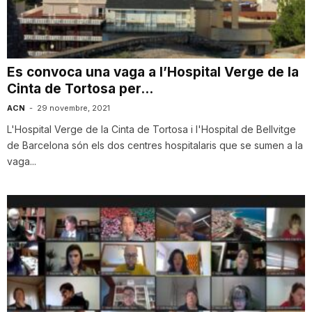
i
u
Es convoca una vaga a l’Hospital Verge de la
Cinta de Tortosa per...
t
ACN
-
29 novembre, 2021
L'Hospital Verge de la Cinta de Tortosa i l'Hospital de Bellvitge
de Barcelona són els dos centres hospitalaris que se sumen a la
a
vaga...
t
d
e