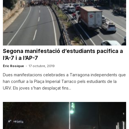
Segona manifestació d’estudiants pacífica a
l’A-7 i a l’AP-7
Èric Rosique
-
17 octubre, 2019
Dues manifestacions celebrades a Tarragona independents que
han confluir a la Plaça Imperial Tarraco pels estudiants de la
URV. Els joves s’han desplaçat fins...