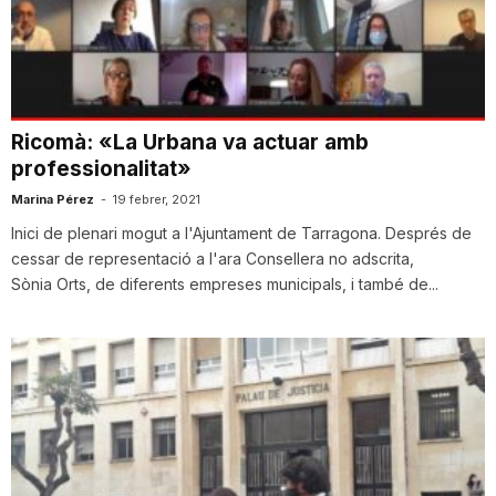
T
a
Ricomà: «La Urbana va actuar amb
professionalitat»
r
Marina Pérez
-
19 febrer, 2021
Inici de plenari mogut a l'Ajuntament de Tarragona. Després de
r
cessar de representació a l'ara Consellera no adscrita,
Sònia Orts, de diferents empreses municipals, i també de...
a
g
o