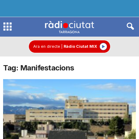
R
à
Ara en directe
|
Ràdio Ciutat MIX
Tag: Manifestacions
d
i
o
C