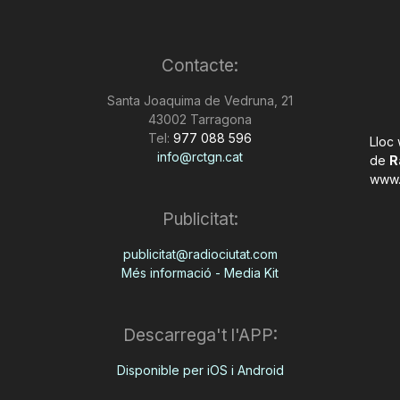
Contacte:
Santa Joaquima de Vedruna, 21
43002 Tarragona
Tel:
977 088 596
Lloc
info@rctgn.cat
de
R
www.
Publicitat:
publicitat@radiociutat.com
Més informació - Media Kit
Descarrega't l'APP:
Disponible per iOS i Android