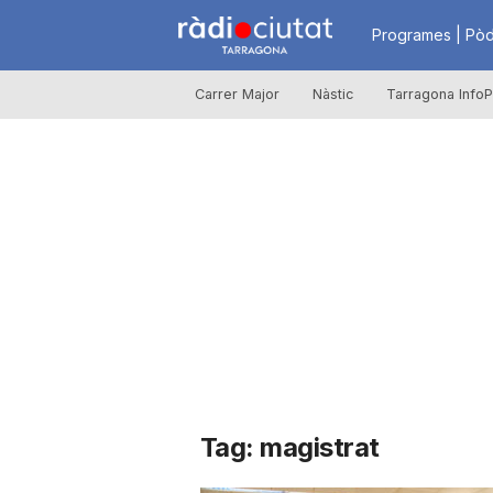
R
Programes | Pòd
Carrer Major
Nàstic
Tarragona InfoP
à
d
i
o
C
Tag: magistrat
i