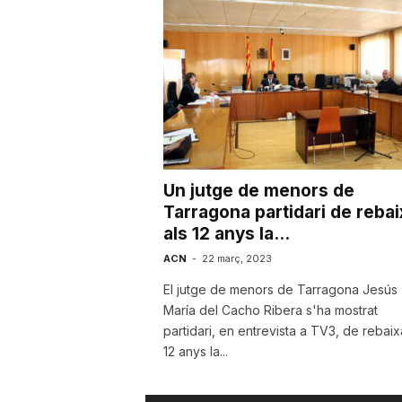
u
t
a
Un jutge de menors de
t
Tarragona partidari de rebai
als 12 anys la...
d
ACN
-
22 març, 2023
El jutge de menors de Tarragona Jesús
María del Cacho Ribera s'ha mostrat
e
partidari, en entrevista a TV3, de rebaix
12 anys la...
T