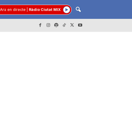
Ara en directe
|
Ràdio Ciutat MIX