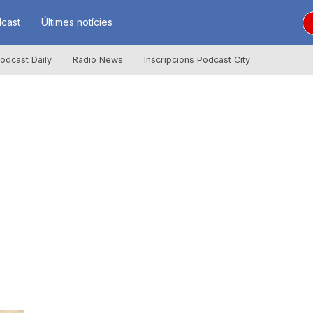
cast
Últimes notícies
odcast Daily
Radio News
Inscripcions Podcast City