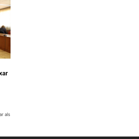
xar
ar als