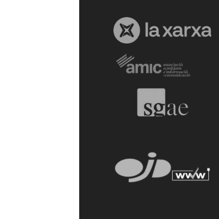
a
r
r
a
g
o
n