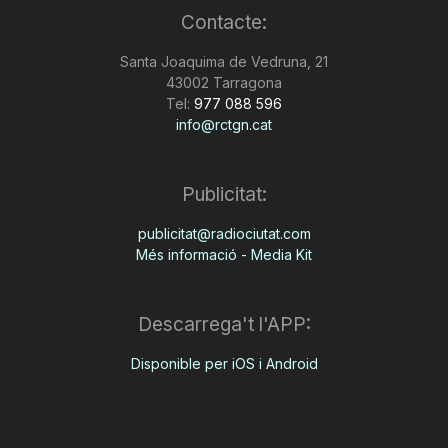
Contacte:
n
Santa Joaquima de Vedruna, 21
43002 Tarragona
a
Tel:
977 088 596
info@rctgn.cat
Publicitat:
publicitat@radiociutat.com
Més informació - Media Kit
Descarrega't l'APP:
Disponible per iOS i Android