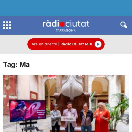
R
à
Ara en directe
|
Ràdio Ciutat MIX
Tag: Ma
d
i
o
C