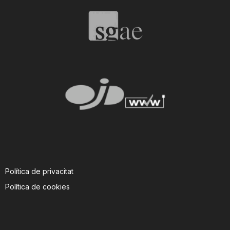
T
a
r
r
a
Política de privacitat
g
Política de cookies
o