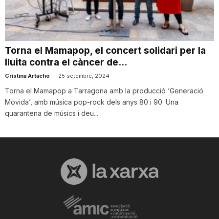
i
u
Torna el Mamapop, el concert solidari per la
lluita contra el càncer de...
t
Cristina Artacho
-
25 setembre, 2024
Torna el Mamapop a Tarragona amb la producció ‘Generació
Movida’, amb música pop-rock dels anys 80 i 90. Una
a
quarantena de músics i deu...
t
d
e