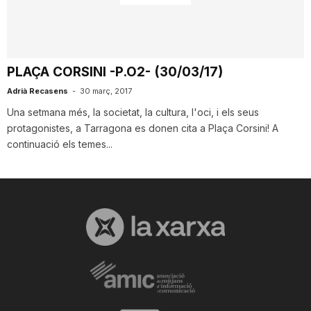
i
u
PLAÇA CORSINI -P.O2- (30/03/17)
Adrià Recasens
-
30 març, 2017
t
Una setmana més, la societat, la cultura, l'oci, i els seus
protagonistes, a Tarragona es donen cita a Plaça Corsini! A
continuació els temes...
a
t
d
e