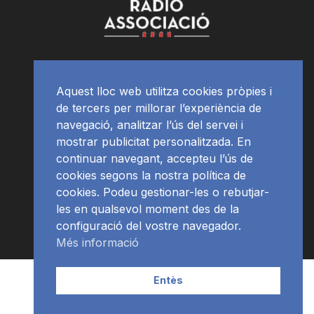
Aquest lloc web utilitza cookies pròpies i
de tercers per millorar l’experiència de
navegació, analitzar l’ús del servei i
mostrar publicitat personalitzada. En
continuar navegant, accepteu l’ús de
cookies segons la nostra política de
cookies. Podeu gestionar-les o rebutjar-
les en qualsevol moment des de la
configuració del vostre navegador.
Més informació
Contacte | Publicitat
APP
Programació
RàdioNews
Entès
Subscriu-te al newsletter
© Ràdio Ciutat de Tarragona