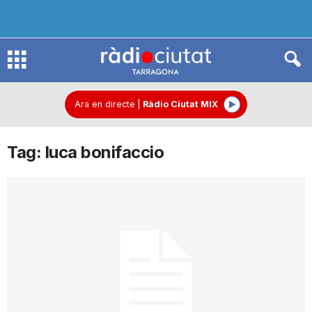
R
à
Ara en directe
|
Ràdio Ciutat MIX
Tag: luca bonifaccio
d
i
o
C