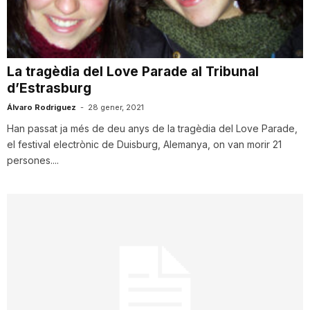
i
u
La tragèdia del Love Parade al Tribunal
d’Estrasburg
t
Álvaro Rodriguez
-
28 gener, 2021
Han passat ja més de deu anys de la tragèdia del Love Parade,
el festival electrònic de Duisburg, Alemanya, on van morir 21
a
persones....
t
d
e