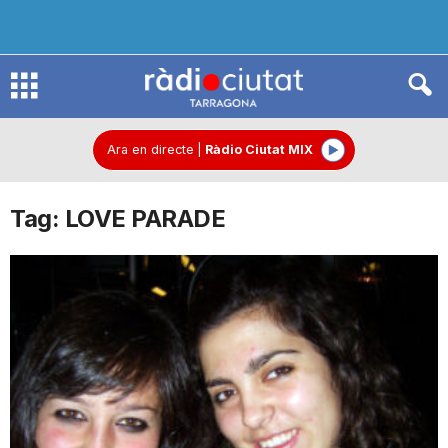
R
à
Ara en directe
|
Ràdio Ciutat MIX
Tag: LOVE PARADE
d
i
o
C