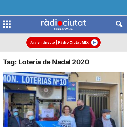
R
à
Ara en directe
|
Ràdio Ciutat MIX
Tag: Loteria de Nadal 2020
d
i
o
C