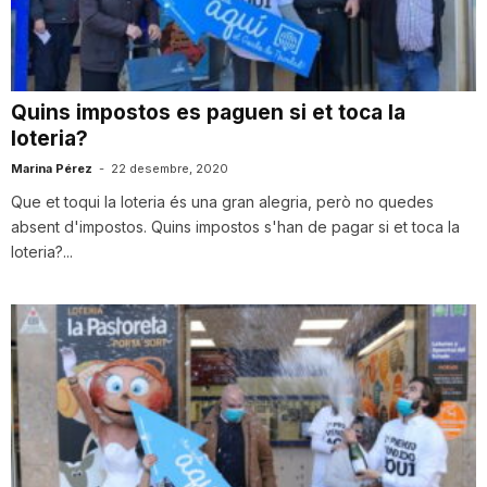
i
u
Quins impostos es paguen si et toca la
loteria?
t
Marina Pérez
-
22 desembre, 2020
Que et toqui la loteria és una gran alegria, però no quedes
absent d'impostos. Quins impostos s'han de pagar si et toca la
a
loteria?...
t
d
e