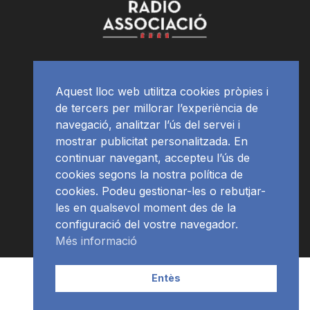
Aquest lloc web utilitza cookies pròpies i
de tercers per millorar l’experiència de
navegació, analitzar l’ús del servei i
mostrar publicitat personalitzada. En
continuar navegant, accepteu l’ús de
cookies segons la nostra política de
cookies. Podeu gestionar-les o rebutjar-
les en qualsevol moment des de la
configuració del vostre navegador.
Més informació
Contacte | Publicitat
APP
Programació
RàdioNews
Entès
Subscriu-te al newsletter
© Ràdio Ciutat de Tarragona