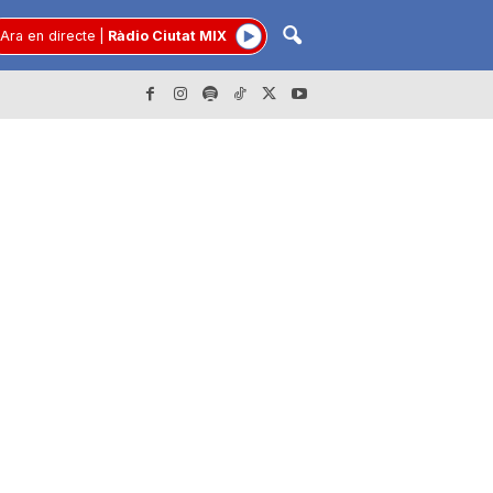
Ara en directe
|
Ràdio Ciutat MIX