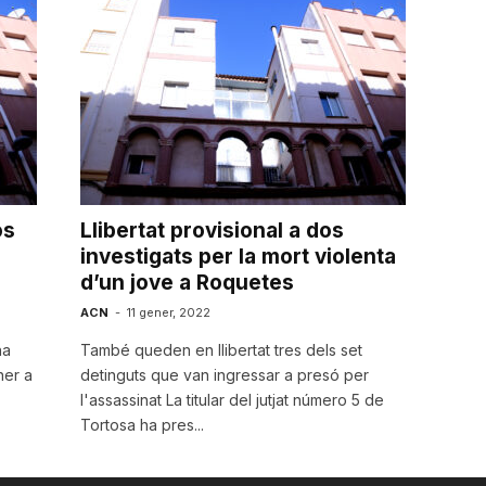
os
Llibertat provisional a dos
investigats per la mort violenta
d’un jove a Roquetes
ACN
-
11 gener, 2022
ha
També queden en llibertat tres dels set
ner a
detinguts que van ingressar a presó per
l'assassinat La titular del jutjat número 5 de
Tortosa ha pres...