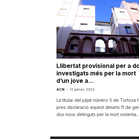
u
t
a
Llibertat provisional per a d
t
investigats més per la mort
d’un jove a...
d
ACN
-
12 gener, 2022
La titular del jutjat número 5 de Tortosa 
pres declaració aquest dimarts 11 de ge
e
dos nous detinguts per la mort violenta...
T