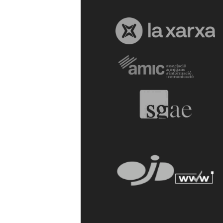
a
r
r
a
g
o
n