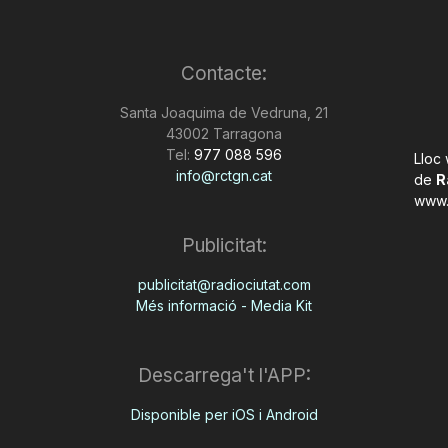
Contacte:
Santa Joaquima de Vedruna, 21
43002 Tarragona
Tel:
977 088 596
Lloc
info@rctgn.cat
de
R
www.
Publicitat:
publicitat@radiociutat.com
Més informació - Media Kit
Descarrega't l'APP:
Disponible per iOS i Android