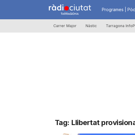
R
Programes | Pòd
Carrer Major
Nàstic
Tarragona InfoP
à
d
i
o
C
Tag: Llibertat provision
i