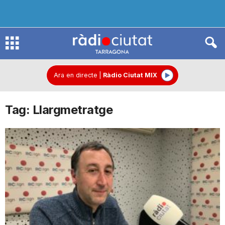
R
à
Ara en directe
|
Ràdio Ciutat MIX
Tag: Llargmetratge
d
i
o
C