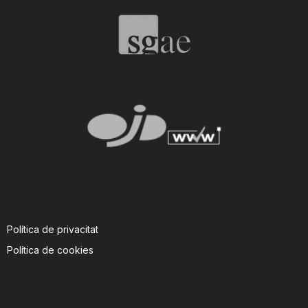
T
a
r
r
a
Política de privacitat
g
Política de cookies
o