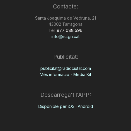
Contacte:
n
Santa Joaquima de Vedruna, 21
43002 Tarragona
a
Tel:
977 088 596
info@rctgn.cat
Publicitat:
publicitat@radiociutat.com
Més informació - Media Kit
Descarrega't l'APP:
Disponible per iOS i Android