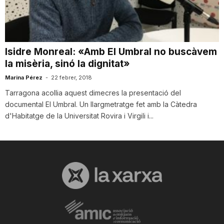
i
u
Isidre Monreal: «Amb El Umbral no buscàvem
la misèria, sinó la dignitat»
t
Marina Pérez
-
22 febrer, 2018
Tarragona acollia aquest dimecres la presentació del
documental El Umbral. Un llargmetratge fet amb la Càtedra
a
d'Habitatge de la Universitat Rovira i Virgili i...
t
d
e