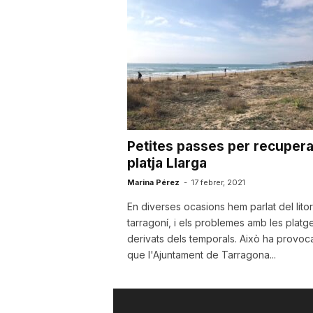
a
r
r
Petites passes per recupera
a
platja Llarga
Marina Pérez
-
17 febrer, 2021
g
En diverses ocasions hem parlat del litor
tarragoní, i els problemes amb les platg
derivats dels temporals. Això ha provoc
o
que l'Ajuntament de Tarragona...
n