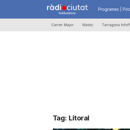
R
Programes | Pòd
Carrer Major
Nàstic
Tarragona InfoP
à
d
i
o
C
Tag: Litoral
i