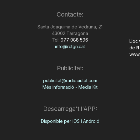
Contacte:
Santa Joaquima de Vedruna, 21
43002 Tarragona
Tel:
977 088 596
Lloc
info@rctgn.cat
de
R
www.
Publicitat:
publicitat@radiociutat.com
Més informació - Media Kit
Descarrega't l'APP:
Disponible per iOS i Android