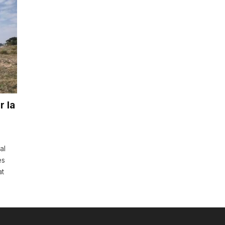
r la
al
es
at