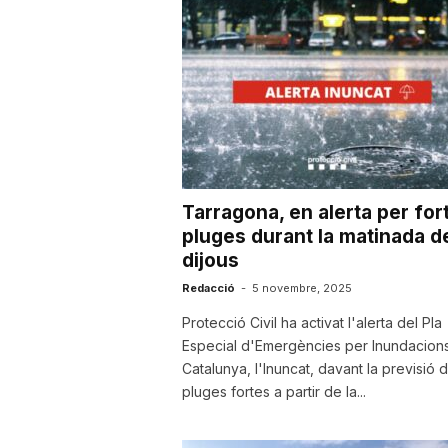
u
t
a
Tarragona, en alerta per for
t
pluges durant la matinada d
dijous
d
Redacció
-
5 novembre, 2025
Protecció Civil ha activat l'alerta del Pla
Especial d'Emergències per Inundacion
e
Catalunya, l'Inuncat, davant la previsió 
pluges fortes a partir de la...
T