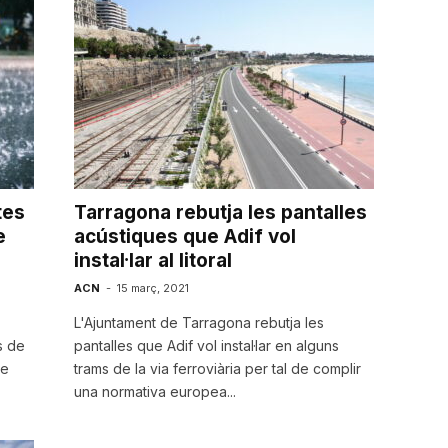
tes
Tarragona rebutja les pantalles
e
acústiques que Adif vol
instal·lar al litoral
ACN
-
15 març, 2021
L'Ajuntament de Tarragona rebutja les
s de
pantalles que Adif vol instal·lar en alguns
de
trams de la via ferroviària per tal de complir
una normativa europea...