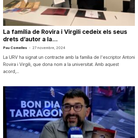
i
u
La família de Rovira i Virgili cedeix els seus
drets d’autor a la...
t
Pau Comelles
-
27 novembre, 2024
La URV ha signat un contracte amb la família de l'escriptor Antoni
Rovira i Virgili, que dona nom a la universitat. Amb aquest
a
acord,...
t
d
e