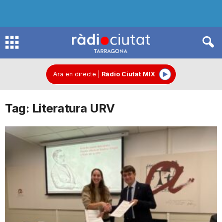
R
à
Ara en directe
|
Ràdio Ciutat MIX
Tag: Literatura URV
d
i
o
C