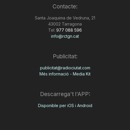
Contacte:
n
Santa Joaquima de Vedruna, 21
43002 Tarragona
a
Tel:
977 088 596
info@rctgn.cat
Publicitat:
publicitat@radiociutat.com
Més informació - Media Kit
Descarrega't l'APP:
Disponible per iOS i Android