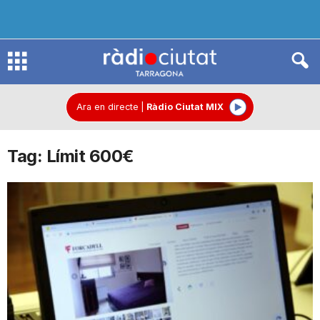
R
à
Ara en directe
|
Ràdio Ciutat MIX
Tag: Límit 600€
d
i
o
C