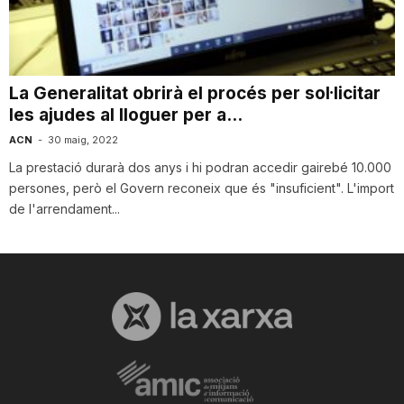
i
u
La Generalitat obrirà el procés per sol·licitar
les ajudes al lloguer per a...
t
ACN
-
30 maig, 2022
La prestació durarà dos anys i hi podran accedir gairebé 10.000
persones, però el Govern reconeix que és "insuficient". L'import
a
de l'arrendament...
t
d
e