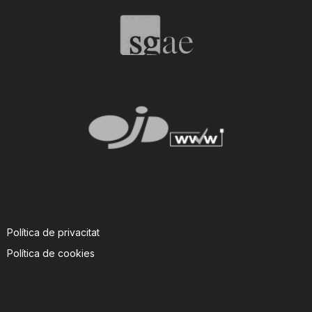
T
a
r
r
a
Política de privacitat
g
Política de cookies
o