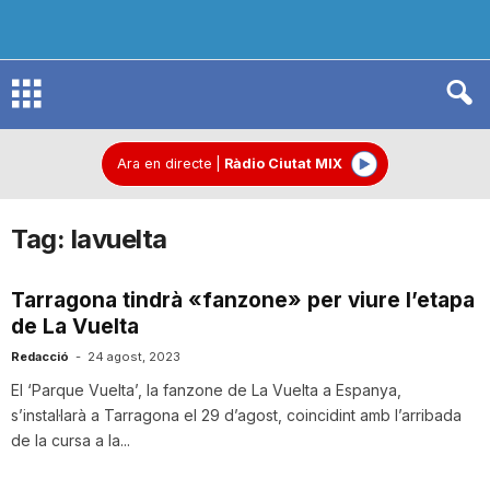
R
à
Ara en directe
|
Ràdio Ciutat MIX
Tag: lavuelta
d
Tarragona tindrà «fanzone» per viure l’etapa
i
de La Vuelta
Redacció
-
24 agost, 2023
o
El ‘Parque Vuelta’, la fanzone de La Vuelta a Espanya,
s’instal·larà a Tarragona el 29 d’agost, coincidint amb l’arribada
de la cursa a la...
C