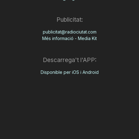
T
Publicitat:
a
publicitat@radiociutat.com
Més informació - Media Kit
r
Descarrega't l'APP:
r
Disponible per iOS i Android
a
g
o