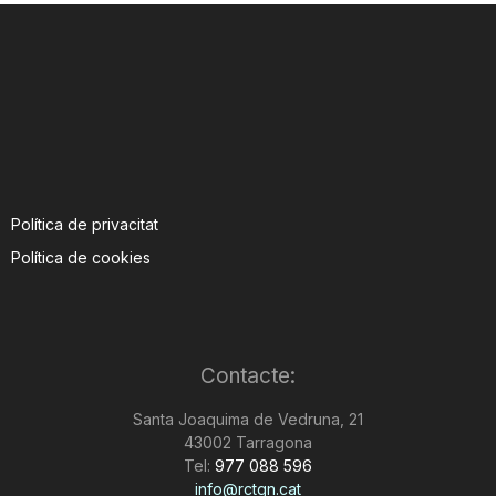
i
u
t
Política de privacitat
a
Política de cookies
t
Contacte:
d
Santa Joaquima de Vedruna, 21
43002 Tarragona
e
Tel:
977 088 596
info@rctgn.cat