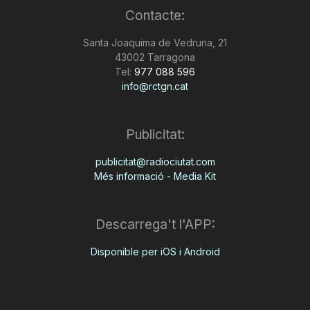
Contacte:
n
Santa Joaquima de Vedruna, 21
43002 Tarragona
a
Tel:
977 088 596
info@rctgn.cat
Publicitat:
publicitat@radiociutat.com
Més informació - Media Kit
Descarrega't l'APP:
Disponible per iOS i Android