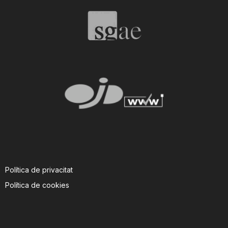
T
a
r
r
a
Política de privacitat
g
Política de cookies
o