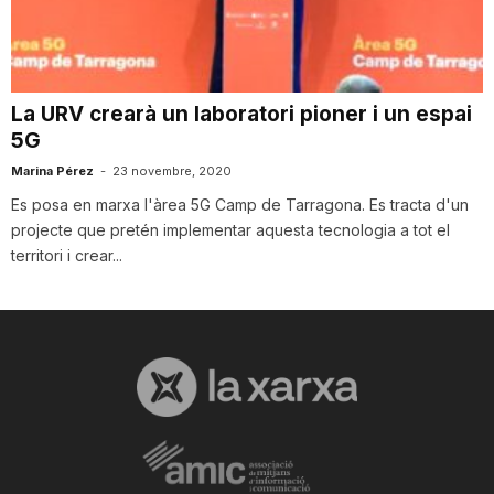
i
u
La URV crearà un laboratori pioner i un espai
5G
t
Marina Pérez
-
23 novembre, 2020
Es posa en marxa l'àrea 5G Camp de Tarragona. Es tracta d'un
projecte que pretén implementar aquesta tecnologia a tot el
a
territori i crear...
t
d
e