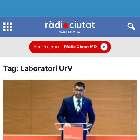
R
à
Ara en directe
|
Ràdio Ciutat MIX
Tag: Laboratori UrV
d
i
o
C