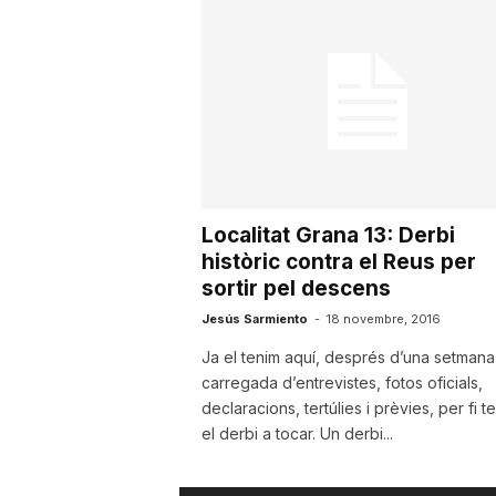
u
t
a
Localitat Grana 13: Derbi
t
històric contra el Reus per
sortir pel descens
d
Jesús Sarmiento
-
18 novembre, 2016
Ja el tenim aquí, després d’una setmana
carregada d’entrevistes, fotos oficials,
e
declaracions, tertúlies i prèvies, per fi t
el derbi a tocar. Un derbi...
T