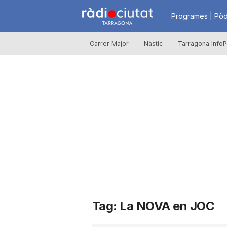
R
Programes | Pòd
Carrer Major
Nàstic
Tarragona InfoP
à
d
i
o
C
Tag: La NOVA en JOC
i