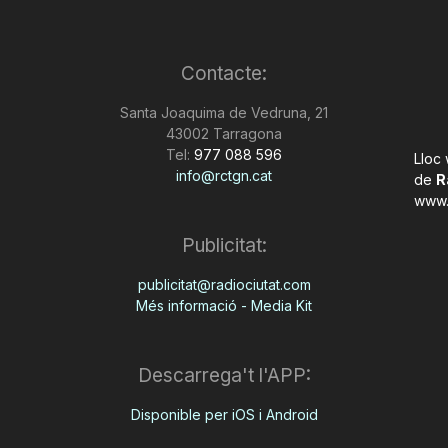
Contacte:
Santa Joaquima de Vedruna, 21
43002 Tarragona
Tel:
977 088 596
Lloc
info@rctgn.cat
de
R
www.
Publicitat:
publicitat@radiociutat.com
Més informació - Media Kit
Descarrega't l'APP:
Disponible per iOS i Android