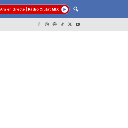
Ara en directe
|
Ràdio Ciutat MIX