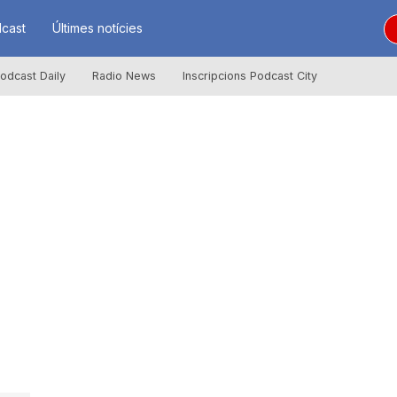
cast
Últimes notícies
odcast Daily
Radio News
Inscripcions Podcast City