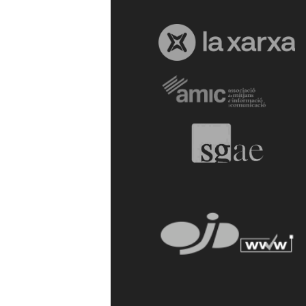
a
r
r
a
g
o
n