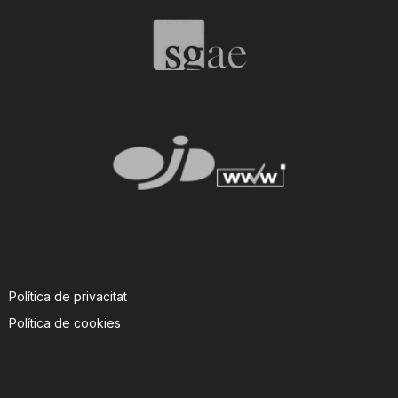
T
a
r
r
a
Política de privacitat
g
Política de cookies
o