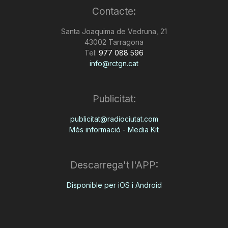
Contacte:
n
Santa Joaquima de Vedruna, 21
43002 Tarragona
a
Tel:
977 088 596
info@rctgn.cat
Publicitat:
publicitat@radiociutat.com
Més informació - Media Kit
Descarrega't l'APP:
Disponible per iOS i Android