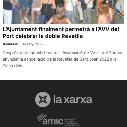
i
u
L’Ajuntament finalment permetrà a l’AVV del
Port celebrar la doble Revetlla
t
Redacció
-
16 juny, 2022
Després que aquest dimecres l'Associació de Veïns del Port va
anunciar la cancel·lació de la Revetlla de Sant Joan 2022 a la
a
Plaça dels...
t
d
e