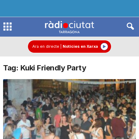
R
à
Ara en directe
|
Notícies en Xarxa
Tag: Kuki Friendly Party
d
i
o
C