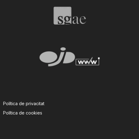
T
a
r
r
a
Política de privacitat
g
Política de cookies
o