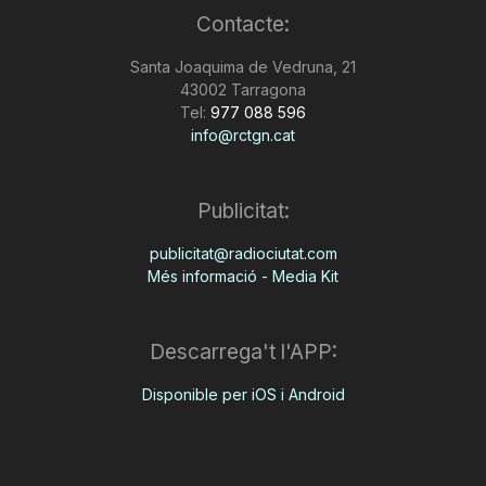
Contacte:
n
Santa Joaquima de Vedruna, 21
43002 Tarragona
a
Tel:
977 088 596
info@rctgn.cat
Publicitat:
publicitat@radiociutat.com
Més informació - Media Kit
Descarrega't l'APP:
Disponible per iOS i Android