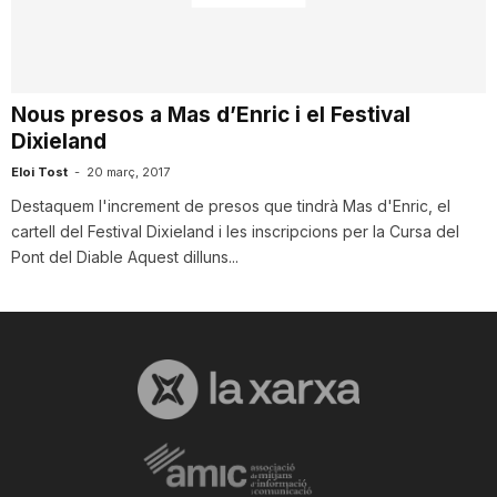
i
u
Nous presos a Mas d’Enric i el Festival
Dixieland
t
Eloi Tost
-
20 març, 2017
Destaquem l'increment de presos que tindrà Mas d'Enric, el
cartell del Festival Dixieland i les inscripcions per la Cursa del
a
Pont del Diable Aquest dilluns...
t
d
e