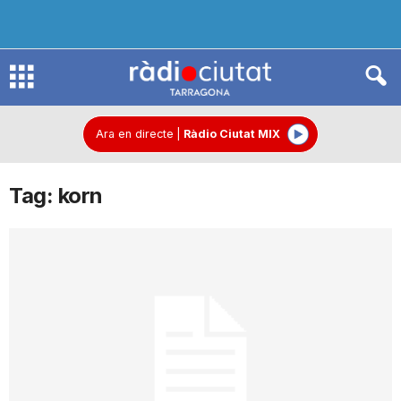
R
à
Ara en directe
|
Ràdio Ciutat MIX
Tag: korn
d
i
o
C