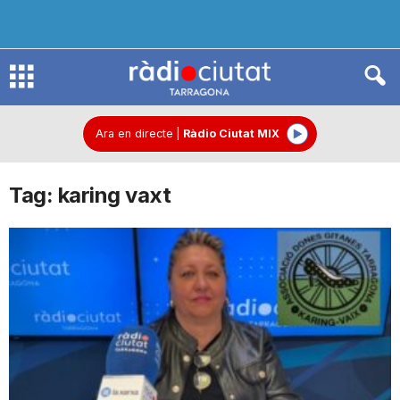
R
à
Ara en directe
|
Ràdio Ciutat MIX
Tag: karing vaxt
d
i
o
C