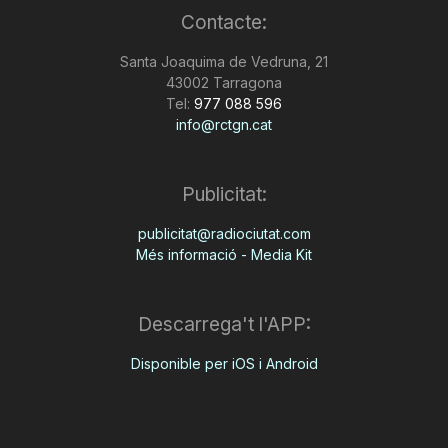
Contacte:
n
Santa Joaquima de Vedruna, 21
43002 Tarragona
a
Tel:
977 088 596
info@rctgn.cat
Publicitat:
publicitat@radiociutat.com
Més informació - Media Kit
Descarrega't l'APP:
Disponible per iOS i Android