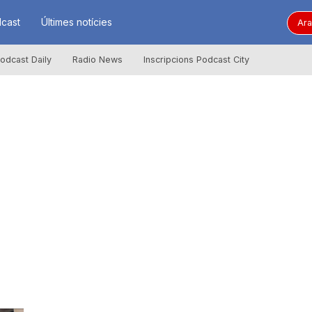
cast
Últimes notícies
Ara
odcast Daily
Radio News
Inscripcions Podcast City