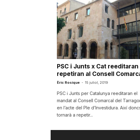
u
t
a
PSC i Junts x Cat reeditaran 
t
repetiran al Consell Comarc
Èric Rosique
-
15 juliol, 2019
d
PSC i Junts per Catalunya reeditaran el
mandat al Consell Comarcal del Tarrag
en l’acte del Ple d’Investidura. Així donc
e
tornarà a repetir...
T