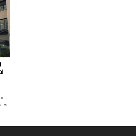
i
al
onès
s es