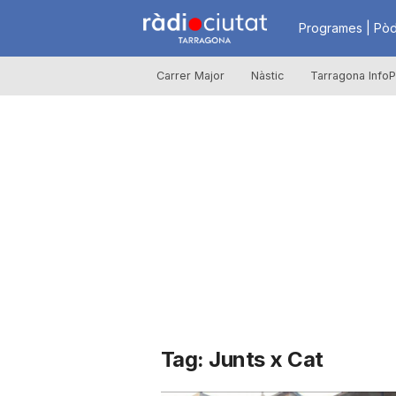
R
Programes | Pòd
Carrer Major
Nàstic
Tarragona InfoP
à
d
i
o
C
Tag: Junts x Cat
i