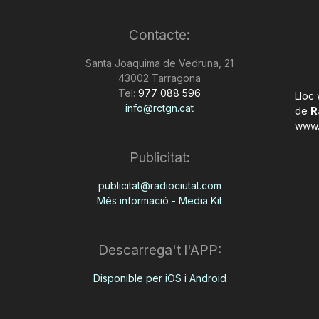
Contacte:
Santa Joaquima de Vedruna, 21
43002 Tarragona
Tel:
977 088 596
Lloc
info@rctgn.cat
de
R
www.
Publicitat:
publicitat@radiociutat.com
Més informació - Media Kit
Descarrega't l'APP:
Disponible per iOS i Android