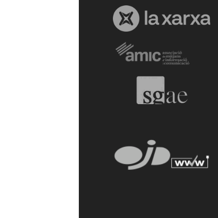
a
r
r
a
g
o
n