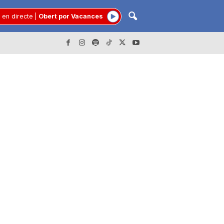
 en directe
|
Obert por Vacances