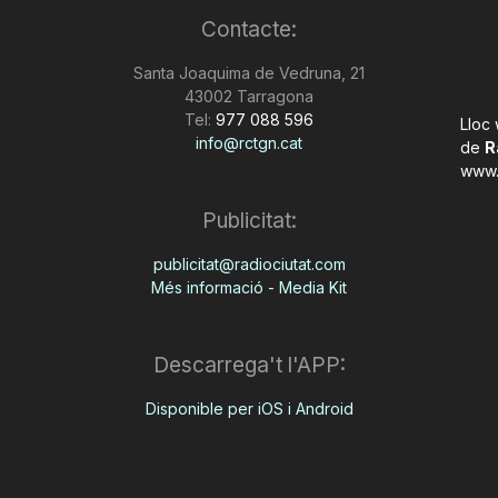
Contacte:
Santa Joaquima de Vedruna, 21
43002 Tarragona
Tel:
977 088 596
Lloc
info@rctgn.cat
de
R
www.
Publicitat:
publicitat@radiociutat.com
Més informació - Media Kit
Descarrega't l'APP:
Disponible per iOS i Android