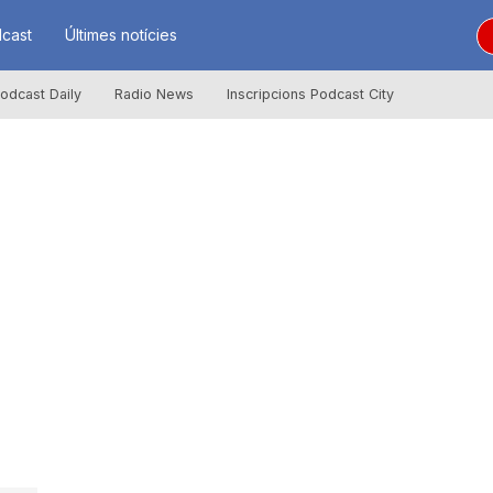
cast
Últimes notícies
odcast Daily
Radio News
Inscripcions Podcast City