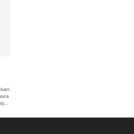
barri
úsica
,...