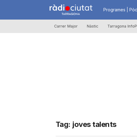
R
Programes | Pòd
Carrer Major
Nàstic
Tarragona InfoP
à
d
i
o
C
Tag: joves talents
i