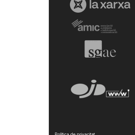
a
r
r
a
g
o
n
Política de privacitat