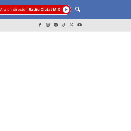
Ara en directe
|
Ràdio Ciutat MIX