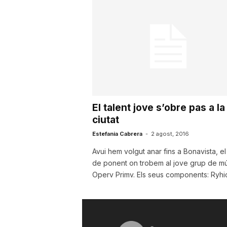
u
t
a
El talent jove s’obre pas a la
t
ciutat
Estefania Cabrera
-
2 agost, 2016
d
Avui hem volgut anar fins a Bonavista, el 
de ponent on trobem al jove grup de m
Operv Primv. Els seus components: Ryhiop
e
T