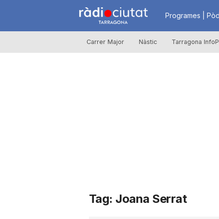
R
Programes | Pòd
Carrer Major
Nàstic
Tarragona InfoP
à
d
i
o
C
Tag: Joana Serrat
i