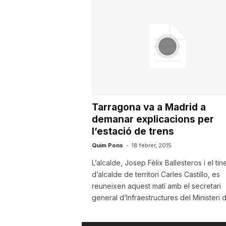
u
t
a
Tarragona va a Madrid a
t
demanar explicacions per
l’estació de trens
d
Quim Pons
-
18 febrer, 2015
L’alcalde, Josep Fèlix Ballesteros i el tin
d’alcalde de territori Carles Castillo, es
e
reuneixen aquest matí amb el secretari
general d’Infraestructures del Ministeri de
T