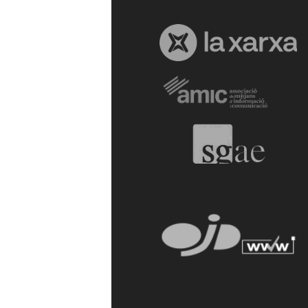
a
r
r
a
g
o
n