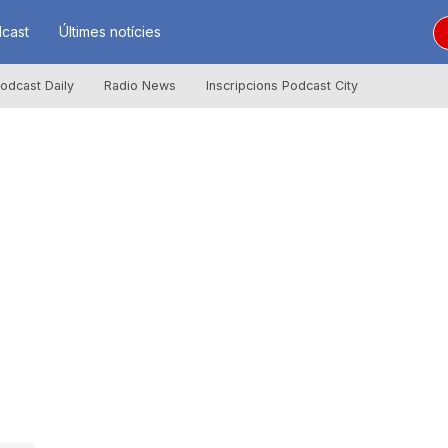
cast
Últimes notícies
odcast Daily
Radio News
Inscripcions Podcast City