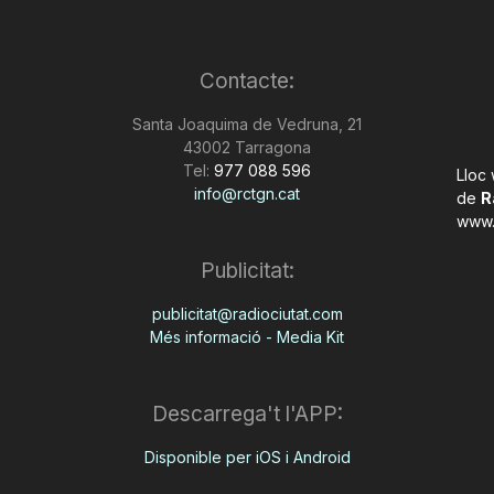
Contacte:
Santa Joaquima de Vedruna, 21
43002 Tarragona
Tel:
977 088 596
Lloc
info@rctgn.cat
de
R
www.
Publicitat:
publicitat@radiociutat.com
Més informació - Media Kit
Descarrega't l'APP:
Disponible per iOS i Android