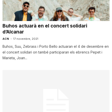
i
u
Buhos actuarà en el concert solidari
d’Alcanar
t
ACN
-
17 novembre, 2021
Buhos, Suu, Zebrass i Porto Bello actuaran el 4 de desembre en
el concert solidari on també participaran els ebrencs Pepet i
a
Marieta, Joan...
t
d
e