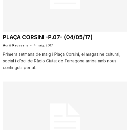
T
a
PLAÇA CORSINI -P.07- (04/05/17)
r
Adrià Recasens
-
4 maig, 2017
Primera setmana de maig i Plaça Corsini, el magazine cultural,
social i d’oci de Ràdio Ciutat de Tarragona arriba amb nous
r
continguts per al...
a
g
o