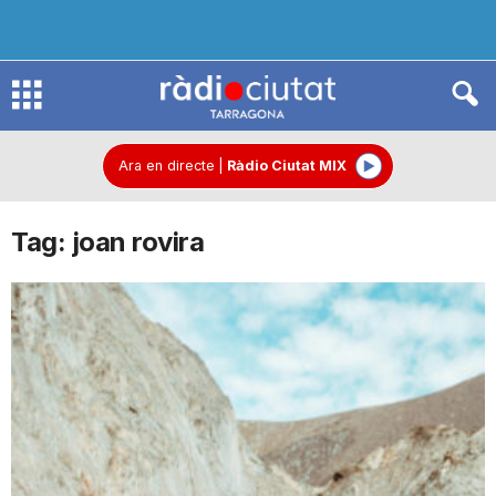
R
à
Ara en directe
|
Ràdio Ciutat MIX
Tag: joan rovira
d
i
o
C