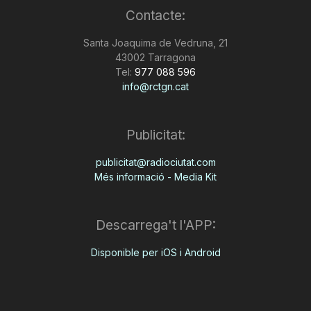
Contacte:
n
Santa Joaquima de Vedruna, 21
43002 Tarragona
a
Tel:
977 088 596
info@rctgn.cat
Publicitat:
publicitat@radiociutat.com
Més informació - Media Kit
Descarrega't l'APP:
Disponible per iOS i Android