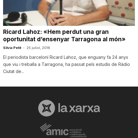
i
u
Ricard Lahoz: «Hem perdut una gran
oportunitat d’ensenyar Tarragona al món»
t
Silvia Petit
-
25 juliol, 2018
El periodista barceloní Ricard Lahoz, que enguany fa 24 anys
que viu i treballa a Tarragona, ha passat pels estudis de Ràdio
a
Ciutat de...
t
d
e