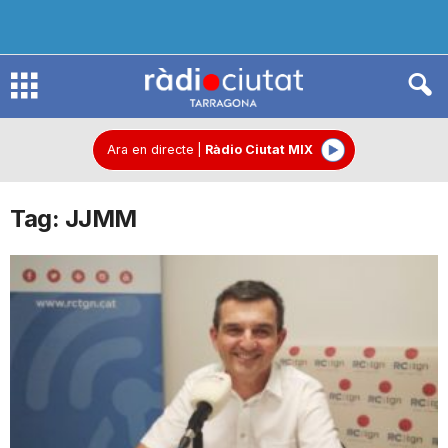
R
à
Ara en directe
|
Ràdio Ciutat MIX
Tag: JJMM
d
i
o
C