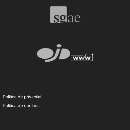
T
a
r
r
a
Política de privacitat
g
Política de cookies
o