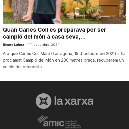
i
u
Quan Carles Coll es preparava per ser
campió del món a casa seva,...
t
Ricard Lahoz
-
14 desembre, 2024
Ara que Carles Coll Martí (Tarragona, 15 d'octubre de 2021) s'ha
proclamat Campió del Món en 200 metres braça, recuperem un
a
article del periodista...
t
d
e