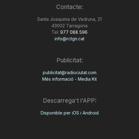
Contacte:
n
Santa Joaquima de Vedruna, 21
43002 Tarragona
a
Tel:
977 088 596
info@rctgn.cat
Publicitat:
publicitat@radiociutat.com
Més informació - Media Kit
Descarrega't l'APP:
Disponible per iOS i Android