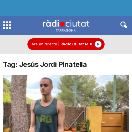
R
à
Ara en directe
|
Ràdio Ciutat MIX
Tag: Jesús Jordi Pinatella
d
i
o
C