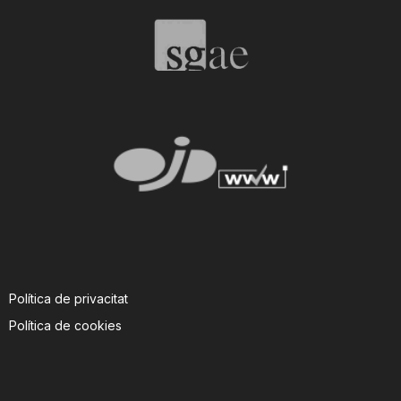
T
a
r
r
a
Política de privacitat
g
Política de cookies
o