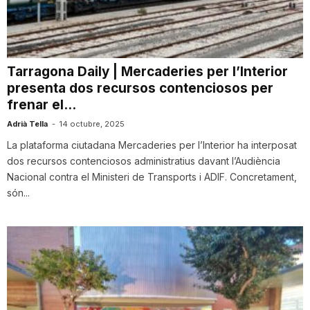
i
u
Tarragona Daily | Mercaderies per l’Interior
presenta dos recursos contenciosos per
frenar el...
t
Adrià Tella
-
14 octubre, 2025
La plataforma ciutadana Mercaderies per l’Interior ha interposat
a
dos recursos contenciosos administratius davant l’Audiència
Nacional contra el Ministeri de Transports i ADIF. Concretament,
t
són...
d
e