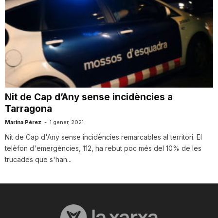
n
a
Nit de Cap d’Any sense incidències a
Tarragona
Marina Pérez
-
1 gener, 2021
Nit de Cap d'Any sense incidències remarcables al territori. El
telèfon d'emergències, 112, ha rebut poc més del 10% de les
trucades que s'han...