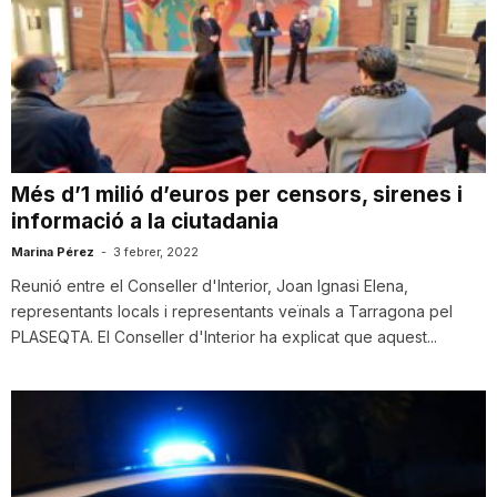
T
a
r
Més d’1 milió d’euros per censors, sirenes i
informació a la ciutadania
r
Marina Pérez
-
3 febrer, 2022
Reunió entre el Conseller d'Interior, Joan Ignasi Elena,
a
representants locals i representants veïnals a Tarragona pel
PLASEQTA. El Conseller d'Interior ha explicat que aquest...
g
o