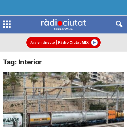
R
à
Ara en directe
|
Ràdio Ciutat MIX
Tag: Interior
d
i
o
C