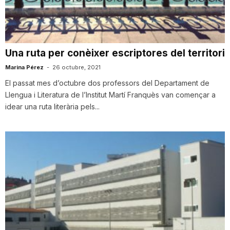
i
u
Una ruta per conèixer escriptores del territori
Marina Pérez
-
26 octubre, 2021
t
El passat mes d’octubre dos professors del Departament de
Llengua i Literatura de l’Institut Martí Franquès van començar a
idear una ruta literària pels...
a
t
d
e