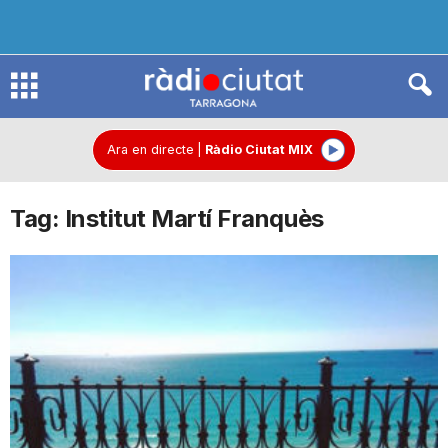
R
à
Ara en directe
|
Ràdio Ciutat MIX
Tag: Institut Martí Franquès
d
i
o
C