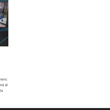
amenc
mà al
la