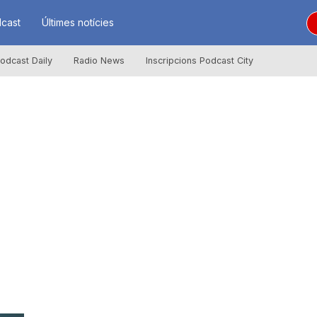
cast
Últimes notícies
odcast Daily
Radio News
Inscripcions Podcast City