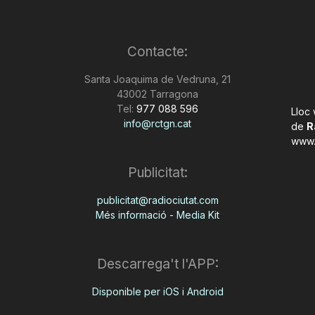
Contacte:
Santa Joaquima de Vedruna, 21
43002 Tarragona
Tel:
977 088 596
Lloc
info@rctgn.cat
de
R
www.
Publicitat:
publicitat@radiociutat.com
Més informació - Media Kit
Descarrega't l'APP:
Disponible per iOS i Android