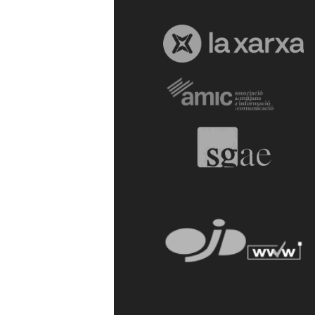
a
r
r
a
g
o
n