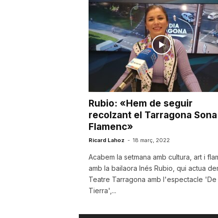
u
t
a
Rubio: «Hem de seguir
t
recolzant el Tarragona Sona
Flamenc»
d
Ricard Lahoz
-
18 març, 2022
Acabem la setmana amb cultura, art i fl
amb la bailaora Inés Rubio, qui actua de
e
Teatre Tarragona amb l'espectacle 'De 
Tierra',...
T