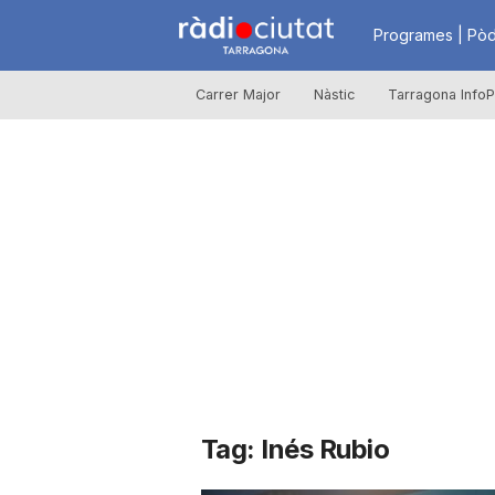
R
Programes | Pòd
Carrer Major
Nàstic
Tarragona InfoP
à
d
i
o
C
Tag: Inés Rubio
i