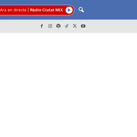
Ara en directe
|
Ràdio Ciutat MIX