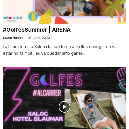
i
u
#GolfesSummer | ARENA
Laura Rovira
-
30 juny, 2023
t
La Laura torna a Salou i també torna a un lloc conegut on va
estar no fa molt i es va quedar amb ganes...
a
t
d
e