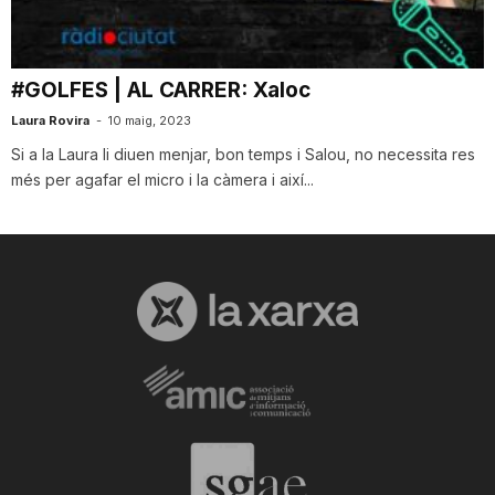
T
#GOLFES | AL CARRER: Xaloc
a
Laura Rovira
-
10 maig, 2023
Si a la Laura li diuen menjar, bon temps i Salou, no necessita res
r
més per agafar el micro i la càmera i així...
r
a
g
o