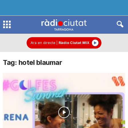
R
à
Ara en directe
|
Ràdio Ciutat MIX
Tag: hotel blaumar
d
i
o
C