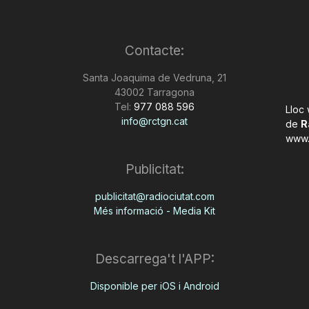
Contacte:
Santa Joaquima de Vedruna, 21
43002 Tarragona
Tel:
977 088 596
Lloc
info@rctgn.cat
de
R
www.
Publicitat:
publicitat@radiociutat.com
Més informació - Media Kit
Descarrega't l'APP:
Disponible per iOS i Android