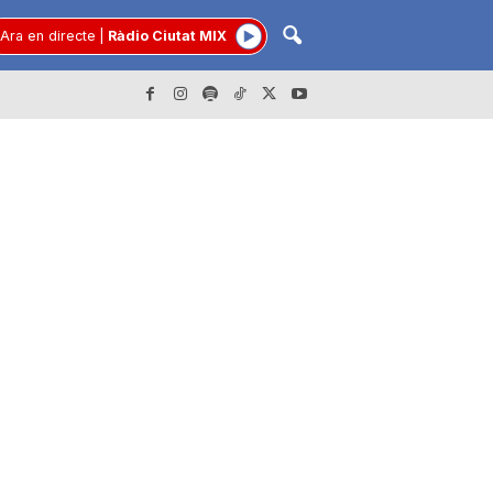
Ara en directe
|
Ràdio Ciutat MIX