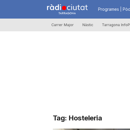
R
Programes | Pòd
Carrer Major
Nàstic
Tarragona InfoP
à
d
i
o
C
Tag: Hosteleria
i