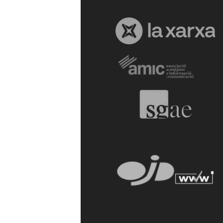
a
r
r
a
g
o
n