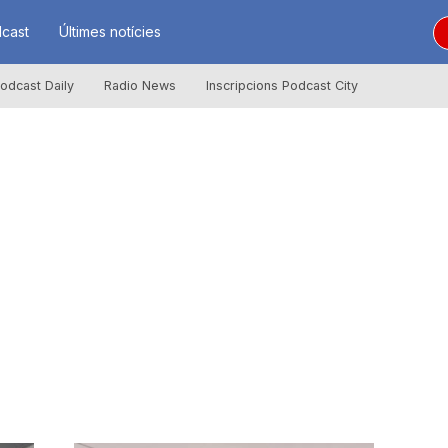
cast
Últimes notícies
odcast Daily
Radio News
Inscripcions Podcast City