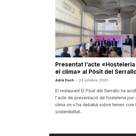
u
t
a
Presentat l’acte «Hosteleria
t
el clima» al Pòsit del Serrall
Adrià Duch
-
23 octubre, 2023
d
El restaurant El Pòsit del Serrallo ha acoll
l'acte de presentació de hosteleria por 
clima on s'ha debatut sobre temes com 
e
sostenibilitat...
T