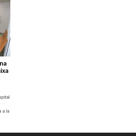
ena
ixa
pital
 a la