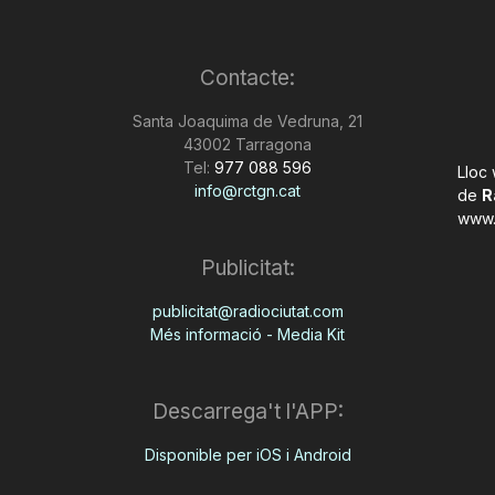
Contacte:
Santa Joaquima de Vedruna, 21
43002 Tarragona
Tel:
977 088 596
Lloc
info@rctgn.cat
de
R
www.
Publicitat:
publicitat@radiociutat.com
Més informació - Media Kit
Descarrega't l'APP:
Disponible per iOS i Android