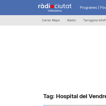
R
Programes | Pòd
Carrer Major
Nàstic
Tarragona InfoP
à
d
i
o
C
Tag: Hospital del Vendre
i