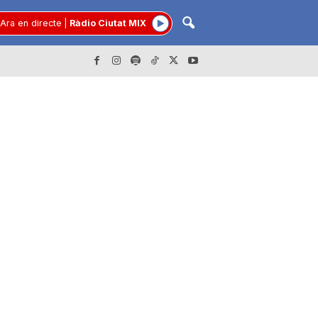
Ara en directe
|
Ràdio Ciutat MIX