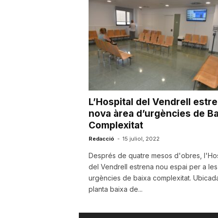
a
r
r
L’Hospital del Vendrell estr
a
nova àrea d’urgències de Ba
Complexitat
Redacció
-
15 juliol, 2022
g
Després de quatre mesos d'obres, l'Hos
del Vendrell estrena nou espai per a les
o
urgències de baixa complexitat. Ubicada
planta baixa de...
n