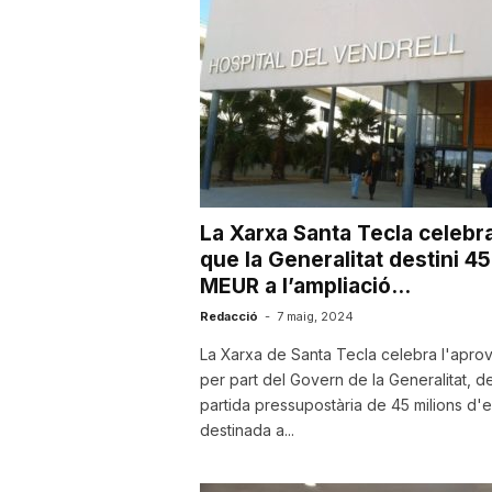
u
t
a
La Xarxa Santa Tecla celebr
t
que la Generalitat destini 45
MEUR a l’ampliació...
d
Redacció
-
7 maig, 2024
La Xarxa de Santa Tecla celebra l'aprov
per part del Govern de la Generalitat, de
e
partida pressupostària de 45 milions d'
destinada a...
T