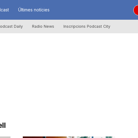
cast
Últimes notícies
odcast Daily
Radio News
Inscripcions Podcast City
ll