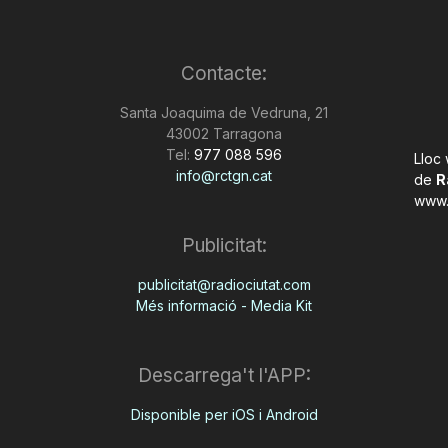
Contacte:
Santa Joaquima de Vedruna, 21
43002 Tarragona
Tel:
977 088 596
Lloc
info@rctgn.cat
de
R
www.
Publicitat:
publicitat@radiociutat.com
Més informació - Media Kit
Descarrega't l'APP:
Disponible per iOS i Android