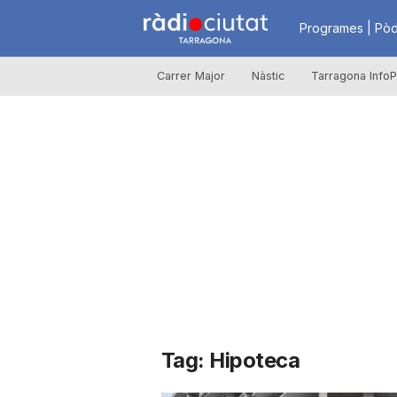
R
Programes | Pòd
Carrer Major
Nàstic
Tarragona InfoP
à
d
i
o
C
Tag: Hipoteca
i