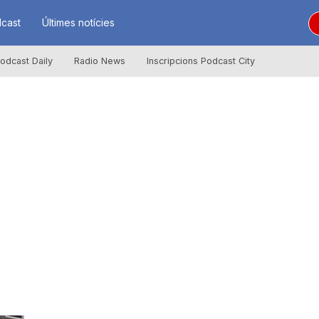
cast
Últimes notícies
odcast Daily
Radio News
Inscripcions Podcast City