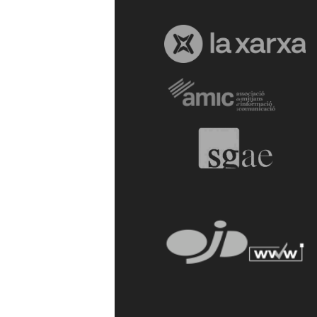
a
r
r
a
g
o
n