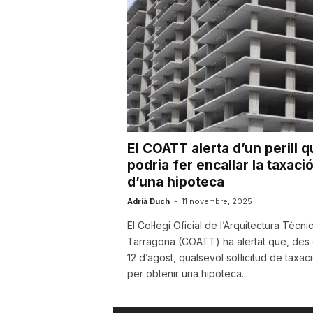
u
t
a
El COATT alerta d’un perill 
t
podria fer encallar la taxaci
d’una hipoteca
d
Adrià Duch
-
11 novembre, 2025
El Col·legi Oficial de l’Arquitectura Tècni
Tarragona (COATT) ha alertat que, des 
e
12 d’agost, qualsevol sol·licitud de taxac
per obtenir una hipoteca...
T