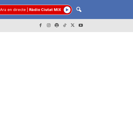
Ara en directe
|
Ràdio Ciutat MIX