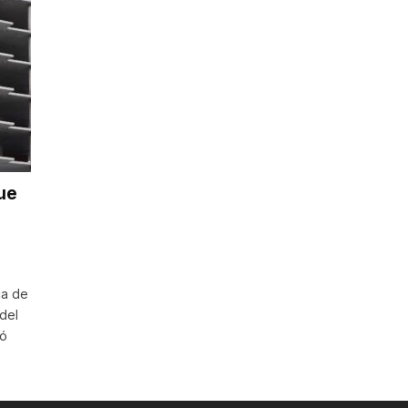
que
ó
ca de
del
ió