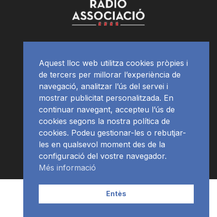
Aquest lloc web utilitza cookies pròpies i
de tercers per millorar l’experiència de
navegació, analitzar l’ús del servei i
mostrar publicitat personalitzada. En
continuar navegant, accepteu l’ús de
cookies segons la nostra política de
cookies. Podeu gestionar-les o rebutjar-
les en qualsevol moment des de la
configuració del vostre navegador.
Més informació
Contacte | Publicitat
APP
Programació
RàdioNews
Entès
Subscriu-te al newsletter
© Ràdio Ciutat de Tarragona