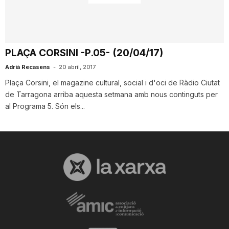
i
u
PLAÇA CORSINI -P.05- (20/04/17)
Adrià Recasens
-
20 abril, 2017
t
Plaça Corsini, el magazine cultural, social i d'oci de Ràdio Ciutat
de Tarragona arriba aquesta setmana amb nous continguts per
al Programa 5. Són els...
a
t
d
e