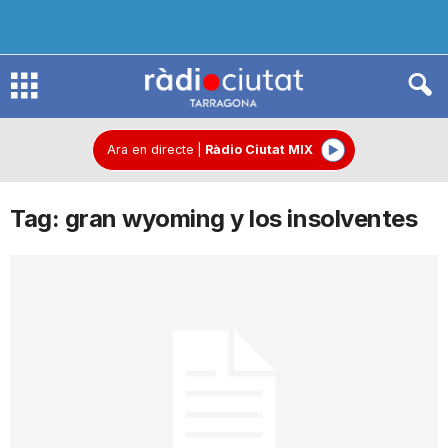
R
à
Ara en directe
|
Ràdio Ciutat MIX
Tag: gran wyoming y los insolventes
d
i
o
C