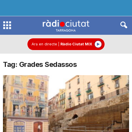
R
à
Ara en directe
|
Ràdio Ciutat MIX
Tag: Grades Sedassos
d
i
o
C