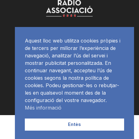
Aquest lloc web utilitza cookies pròpies i
de tercers per millorar l’experiència de
navegació, analitzar l’ús del servei i
mostrar publicitat personalitzada. En
continuar navegant, accepteu l’ús de
cookies segons la nostra política de
cookies. Podeu gestionar-les o rebutjar-
les en qualsevol moment des de la
configuració del vostre navegador.
Més informació
Contacte | Publicitat
APP
Programació
RàdioNews
Entès
Subscriu-te al newsletter
© Ràdio Ciutat de Tarragona