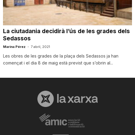
i
u
La ciutadania decidirà l’ús de les grades dels
Sedassos
t
Marina Pérez
-
7 abril, 2021
Les obres de les grades de la plaça dels Sedassos ja han
començat i el dia 8 de maig està previst que s’obrin al...
a
t
d
e