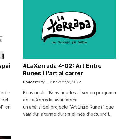
spai
#LaXerrada 4-02: Art Entre
Runes i l’art al carrer
PodcastCity
-
3 novembre, 2022
le de
Benvinguts i Benvingudes al segon programa
 pel
de La Xerrada. Avui farem
GN" en
un anàlisi del projecte "Art Entre Runes" que
vam dur a terme durant el mes d'octubre i...