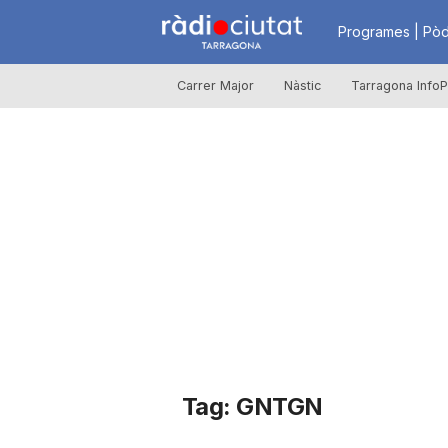
R
Programes | Pòd
Carrer Major
Nàstic
Tarragona InfoP
à
d
i
o
C
Tag: GNTGN
i