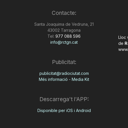
Contacte:
Santa Joaquima de Vedruna, 21
43002 Tarragona
Tel:
977 088 596
Lloc
info@rctgn.cat
de
R
www.
Publicitat:
publicitat@radiociutat.com
Més informació - Media Kit
Descarrega't l'APP:
Disponible per iOS i Android