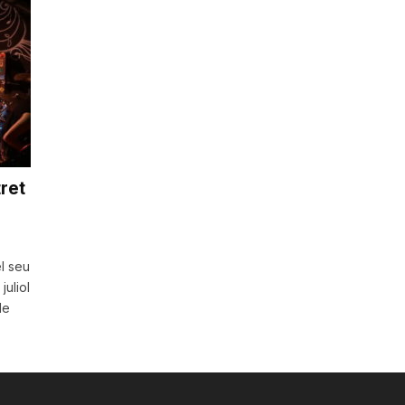
ret
el seu
uliol
de