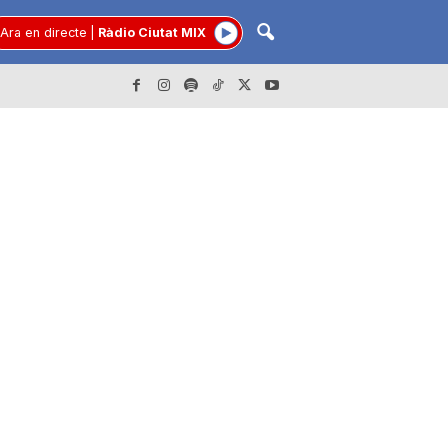
Ara en directe
|
Ràdio Ciutat MIX