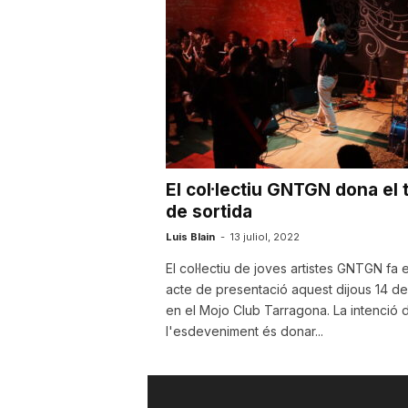
a
r
r
El col·lectiu GNTGN dona el t
a
de sortida
Luis Blain
-
13 juliol, 2022
g
El col·lectiu de joves artistes GNTGN fa 
acte de presentació aquest dijous 14 de j
en el Mojo Club Tarragona. La intenció 
o
l'esdeveniment és donar...
n