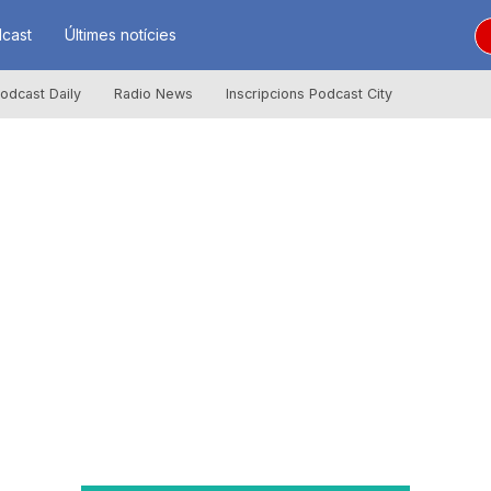
cast
Últimes notícies
odcast Daily
Radio News
Inscripcions Podcast City