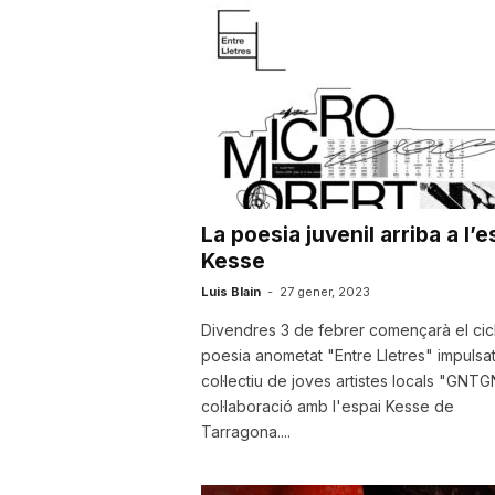
u
t
a
La poesia juvenil arriba a l’e
t
Kesse
Luis Blain
-
27 gener, 2023
d
Divendres 3 de febrer començarà el cic
poesia anometat "Entre Lletres" impulsat
col·lectiu de joves artistes locals "GNT
e
col·laboració amb l'espai Kesse de
Tarragona....
T