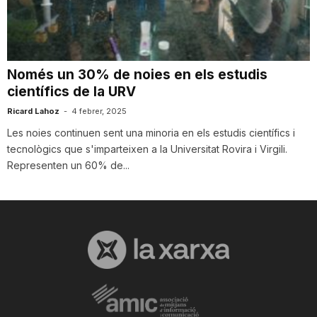
T
a
Només un 30% de noies en els estudis
científics de la URV
r
Ricard Lahoz
-
4 febrer, 2025
Les noies continuen sent una minoria en els estudis científics i
tecnològics que s'imparteixen a la Universitat Rovira i Virgili.
r
Representen un 60% de...
a
g
o