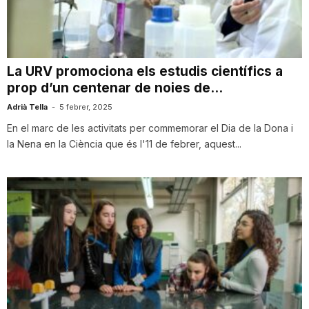
i
u
La URV promociona els estudis científics a
prop d’un centenar de noies de...
t
Adrià Tella
-
5 febrer, 2025
En el marc de les activitats per commemorar el Dia de la Dona i
la Nena en la Ciència que és l'11 de febrer, aquest...
a
t
d
e