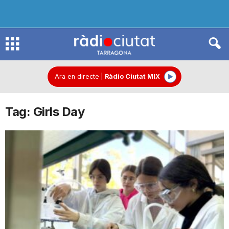
R
à
Ara en directe
|
Ràdio Ciutat MIX
Tag: Girls Day
d
i
o
C