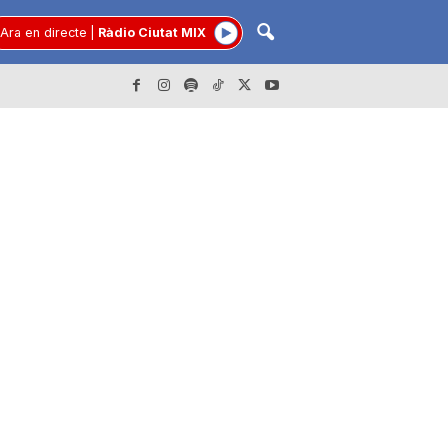
Ara en directe
|
Ràdio Ciutat MIX