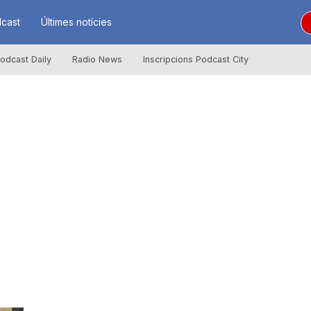
cast
Últimes notícies
odcast Daily
Radio News
Inscripcions Podcast City