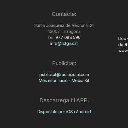
Contacte:
Santa Joaquima de Vedruna, 21
43002 Tarragona
Tel:
977 088 596
Lloc
info@rctgn.cat
de
R
www.
Publicitat:
publicitat@radiociutat.com
Més informació - Media Kit
Descarrega't l'APP:
Disponible per iOS i Android