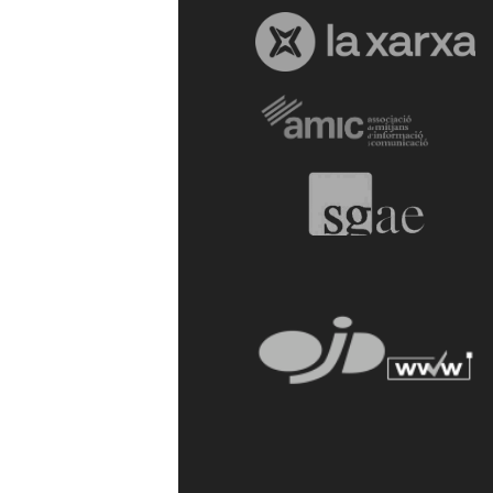
a
r
r
a
g
o
n