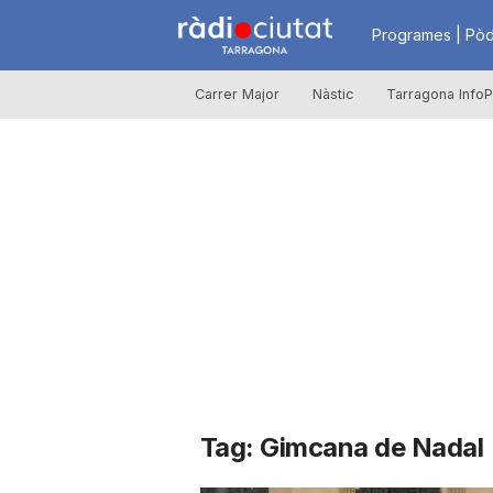
R
Programes | Pòd
Carrer Major
Nàstic
Tarragona InfoP
à
d
i
o
C
Tag: Gimcana de Nadal
i