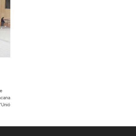
de
imcana
'Unió