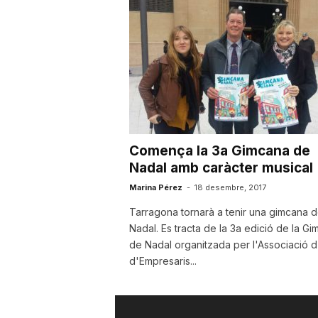
u
t
a
Comença la 3a Gimcana de
t
Nadal amb caràcter musical
Marina Pérez
-
18 desembre, 2017
d
Tarragona tornarà a tenir una gimcana 
Nadal. Es tracta de la 3a edició de la G
de Nadal organitzada per l'Associació d
e
d'Empresaris...
T