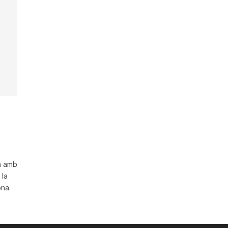
a amb
 la
ona.