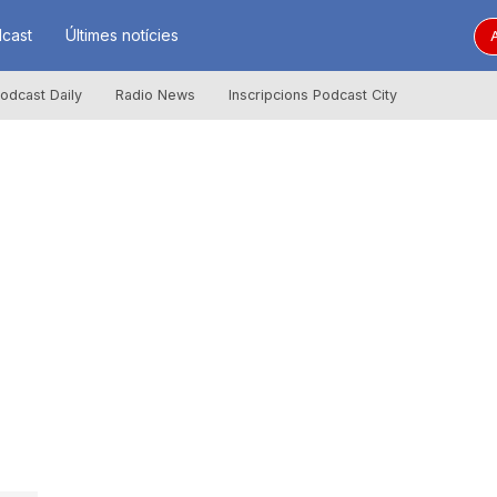
cast
Últimes notícies
A
odcast Daily
Radio News
Inscripcions Podcast City