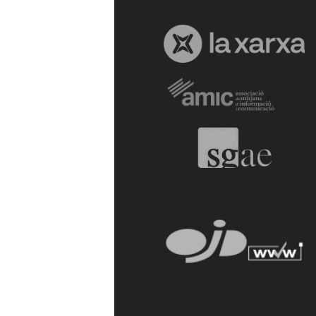
a
r
r
a
g
o
n