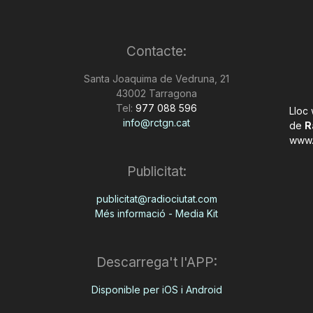
Contacte:
Santa Joaquima de Vedruna, 21
43002 Tarragona
Tel:
977 088 596
Lloc
info@rctgn.cat
de
R
www.
Publicitat:
publicitat@radiociutat.com
Més informació - Media Kit
Descarrega't l'APP:
Disponible per iOS i Android