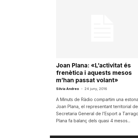
u
t
a
Joan Plana: «L’activitat és
t
frenètica i aquests mesos
m’han passat volant»
d
Silvia Andreo
-
24 juny, 2016
A Minuts de Ràdio compartim una eston
Joan Plana, el representant territorial de
e
Secretaria General de l’Esport a Tarrag
Plana fa balanç dels quasi 4 mesos...
T