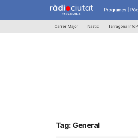
R
Programes | Pòd
Carrer Major
Nàstic
Tarragona InfoP
à
d
i
o
C
Tag: General
i