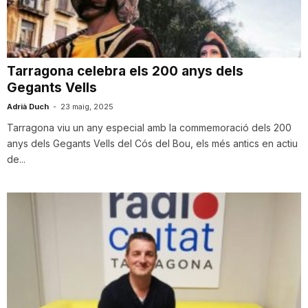
i
u
Tarragona celebra els 200 anys dels
Gegants Vells
t
Adrià Duch
-
23 maig, 2025
Tarragona viu un any especial amb la commemoració dels 200
anys dels Gegants Vells del Cós del Bou, els més antics en actiu
a
de...
t
d
e