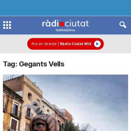
R
à
Ara en directe
|
Ràdio Ciutat MIX
Tag: Gegants Vells
d
i
o
C