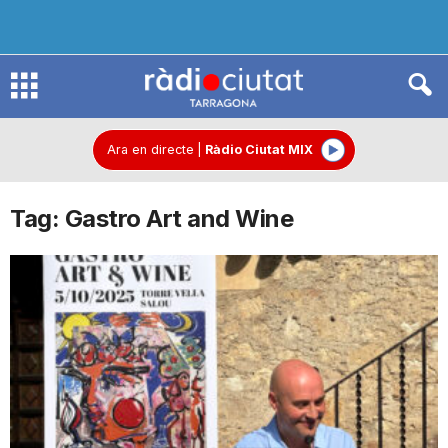
R
à
Ara en directe
|
Ràdio Ciutat MIX
Tag: Gastro Art and Wine
d
i
o
C