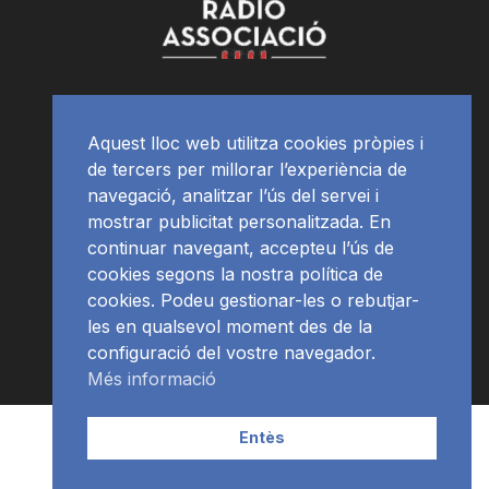
Aquest lloc web utilitza cookies pròpies i
de tercers per millorar l’experiència de
navegació, analitzar l’ús del servei i
mostrar publicitat personalitzada. En
continuar navegant, accepteu l’ús de
cookies segons la nostra política de
cookies. Podeu gestionar-les o rebutjar-
les en qualsevol moment des de la
configuració del vostre navegador.
Més informació
Contacte | Publicitat
APP
Programació
RàdioNews
Entès
Subscriu-te al newsletter
© Ràdio Ciutat de Tarragona