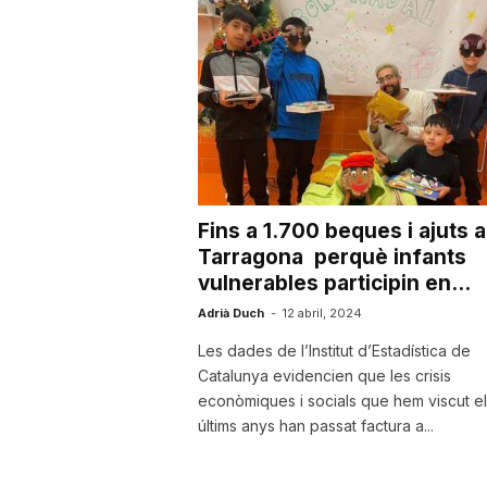
u
t
a
Fins a 1.700 beques i ajuts a
t
Tarragona perquè infants
vulnerables participin en...
d
Adrià Duch
-
12 abril, 2024
Les dades de l’Institut d’Estadística de
Catalunya evidencien que les crisis
e
econòmiques i socials que hem viscut el
últims anys han passat factura a...
T