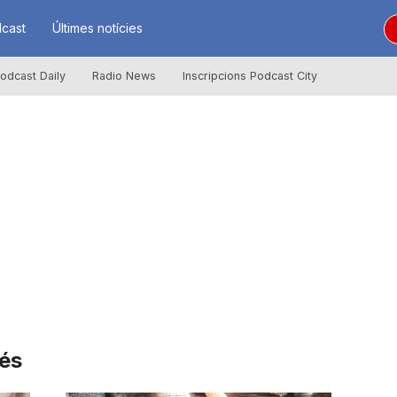
cast
Últimes notícies
odcast Daily
Radio News
Inscripcions Podcast City
rés