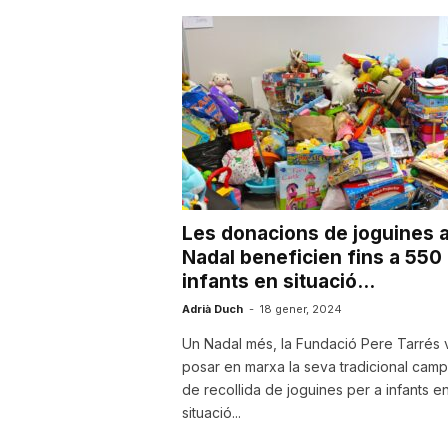
a
r
r
a
Les donacions de joguines a
Nadal beneficien fins a 550
infants en situació...
g
Adrià Duch
-
18 gener, 2024
Un Nadal més, la Fundació Pere Tarrés 
o
posar en marxa la seva tradicional cam
de recollida de joguines per a infants e
situació...
n