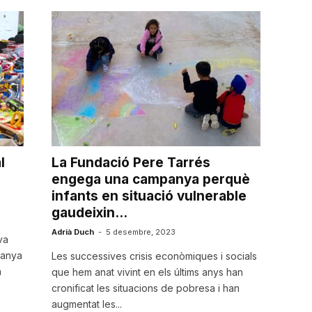
l
La Fundació Pere Tarrés
engega una campanya perquè
infants en situació vulnerable
gaudeixin...
Adrià Duch
-
5 desembre, 2023
va
panya
Les successives crisis econòmiques i socials
n
que hem anat vivint en els últims anys han
cronificat les situacions de pobresa i han
augmentat les...