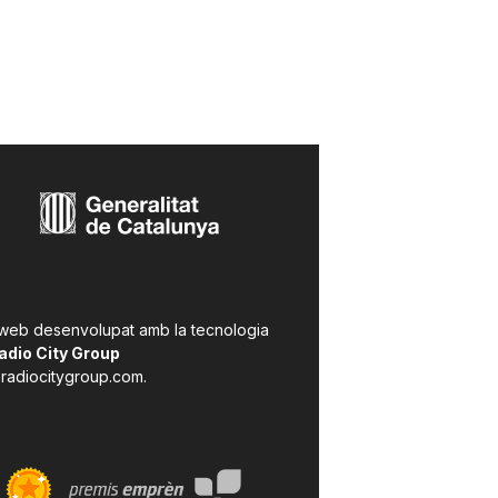
 web desenvolupat amb la tecnologia
adio City Group
radiocitygroup.com
.