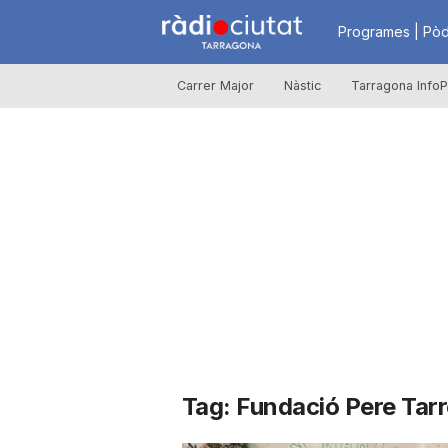
R
Programes | Pòd
Carrer Major
Nàstic
Tarragona InfoP
à
d
i
o
C
Tag: Fundació Pere Tar
i