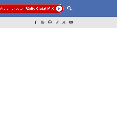
Ara en directe
|
Ràdio Ciutat MIX