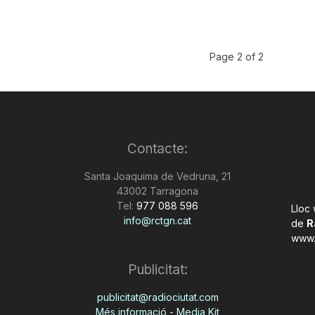
Page 2 of 2
Contacte:
Santa Joaquima de Vedruna, 21
43002 Tarragona
Tel:
977 088 596
Lloc
info@rctgn.cat
de
R
www.
Publicitat:
publicitat@radiociutat.com
Més informació - Media Kit