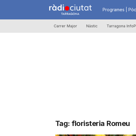
R
Programes | Pòd
Carrer Major
Nàstic
Tarragona InfoP
à
d
i
o
C
Tag: floristeria Romeu
i