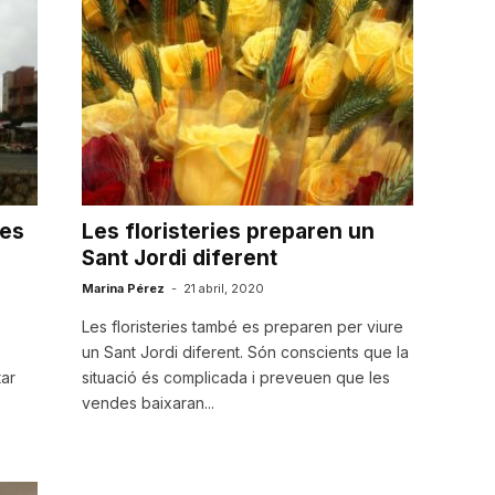
ies
Les floristeries preparen un
Sant Jordi diferent
Marina Pérez
-
21 abril, 2020
Les floristeries també es preparen per viure
un Sant Jordi diferent. Són conscients que la
tar
situació és complicada i preveuen que les
vendes baixaran...