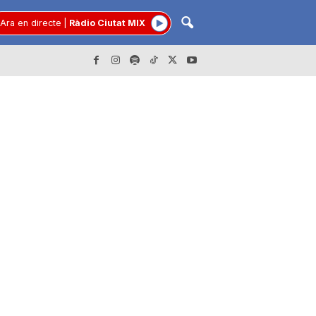
Ara en directe
|
Ràdio Ciutat MIX