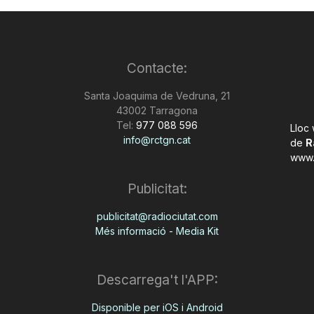
Contacte:
Santa Joaquima de Vedruna, 21
43002 Tarragona
Tel:
977 088 596
Lloc
info@rctgn.cat
de
R
www.
Publicitat:
publicitat@radiociutat.com
Més informació - Media Kit
Descarrega't l'APP:
Disponible per iOS i Android