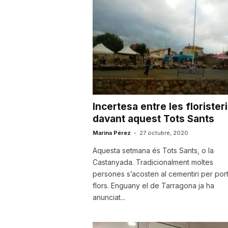
a
r
r
Incertesa entre les florister
a
davant aquest Tots Sants
Marina Pérez
-
27 octubre, 2020
g
Aquesta setmana és Tots Sants, o la
Castanyada. Tradicionalment moltes
persones s’acosten al cementiri per por
o
flors. Enguany el de Tarragona ja ha
anunciat...
n