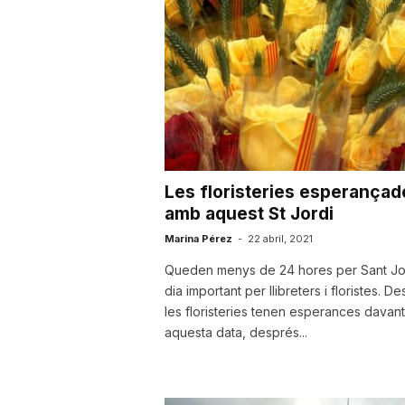
u
t
a
Les floristeries esperançad
t
amb aquest St Jordi
Marina Pérez
-
22 abril, 2021
d
Queden menys de 24 hores per Sant Jor
dia important per llibreters i floristes. D
les floristeries tenen esperances davant
e
aquesta data, després...
T