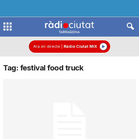
R
à
Ara en directe
|
Ràdio Ciutat MIX
Tag: festival food truck
d
i
o
C