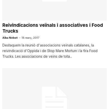
i
u
Reivindicacions veïnals i associatives i Food
Trucks
t
Alba Nebot
-
18 març, 2017
Destaquem la reunió d'associacions veïnals catalanes, la
reivindicació d'Oppida i de Stop Mare Mortum i la fira Food
a
Trucks. Les associacions de veïns de tota...
t
d
e