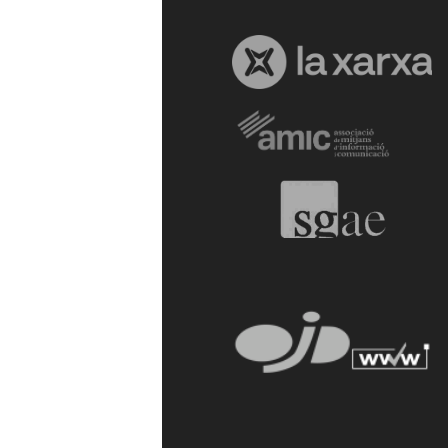
a
r
r
a
g
o
n