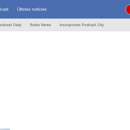
cast
Últimes notícies
odcast Daily
Radio News
Inscripcions Podcast City