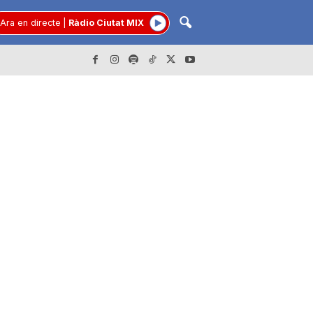
Ara en directe
|
Ràdio Ciutat MIX