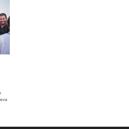
e
seva