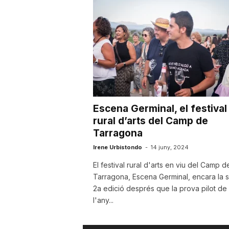
u
t
a
Escena Germinal, el festival
t
rural d’arts del Camp de
Tarragona
d
Irene Urbistondo
-
14 juny, 2024
El festival rural d'arts en viu del Camp d
Tarragona, Escena Germinal, encara la 
e
2a edició després que la prova pilot de
l'any...
T