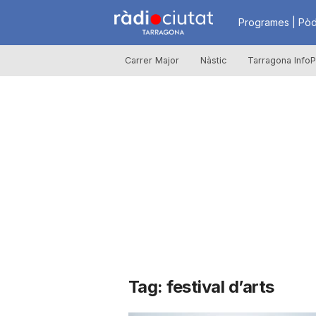
R
Programes | Pòd
Carrer Major
Nàstic
Tarragona InfoP
à
d
i
o
C
Tag: festival d’arts
i