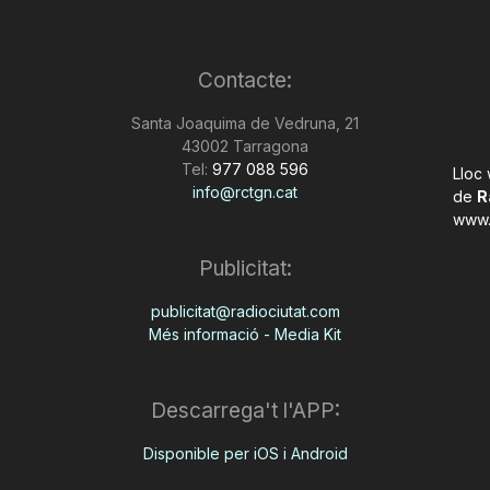
Contacte:
Santa Joaquima de Vedruna, 21
43002 Tarragona
Tel:
977 088 596
Lloc
info@rctgn.cat
de
R
www.
Publicitat:
publicitat@radiociutat.com
Més informació - Media Kit
Descarrega't l'APP:
Disponible per iOS i Android