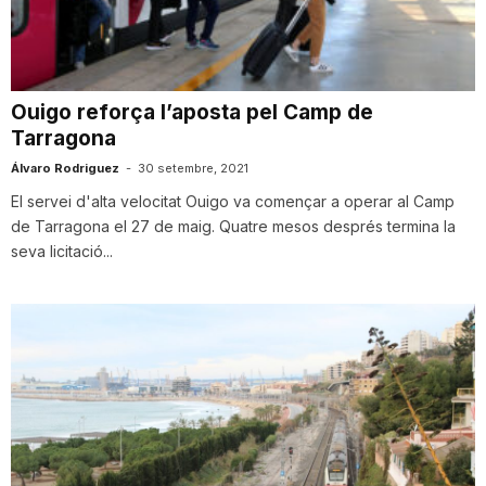
i
u
Ouigo reforça l’aposta pel Camp de
Tarragona
t
Álvaro Rodriguez
-
30 setembre, 2021
El servei d'alta velocitat Ouigo va començar a operar al Camp
de Tarragona el 27 de maig. Quatre mesos després termina la
a
seva licitació...
t
d
e