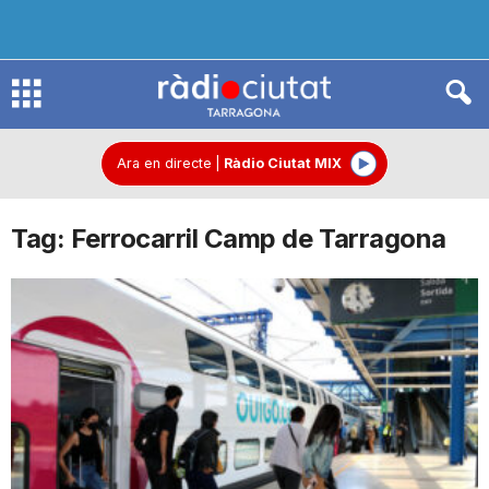
R
à
Ara en directe
|
Ràdio Ciutat MIX
Tag: Ferrocarril Camp de Tarragona
d
i
o
C