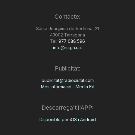
Contacte:
Santa Joaquima de Vedruna, 21
43002 Tarragona
Tel:
977 088 596
info@rctgn.cat
Publicitat:
publicitat@radiociutat.com
Més informació - Media Kit
Descarrega't l'APP:
Disponible per iOS i Android