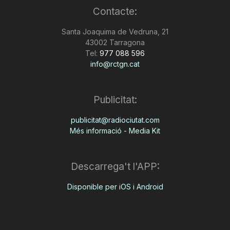
Contacte:
n
Santa Joaquima de Vedruna, 21
43002 Tarragona
a
Tel:
977 088 596
info@rctgn.cat
Publicitat:
publicitat@radiociutat.com
Més informació - Media Kit
Descarrega't l'APP:
Disponible per iOS i Android