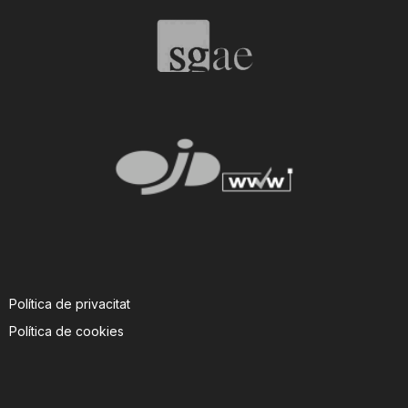
T
a
r
r
a
Política de privacitat
g
Política de cookies
o