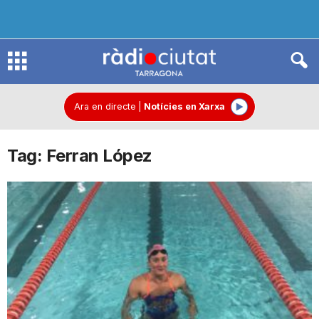
R
à
Ara en directe
|
Notícies en Xarxa
Tag: Ferran López
d
i
o
C