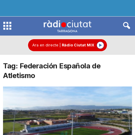
R
à
Ara en directe
|
Ràdio Ciutat MIX
Tag: Federación Española de
d
Atletismo
i
o
C