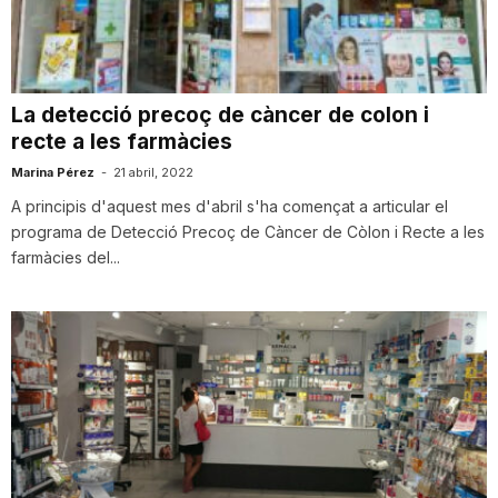
i
u
La detecció precoç de càncer de colon i
recte a les farmàcies
t
Marina Pérez
-
21 abril, 2022
A principis d'aquest mes d'abril s'ha començat a articular el
programa de Detecció Precoç de Càncer de Còlon i Recte a les
a
farmàcies del...
t
d
e