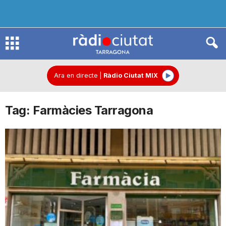
R
à
Ara en directe
|
Ràdio Ciutat MIX
Tag: Farmàcies Tarragona
d
i
o
C