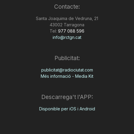
Contacte:
n
Santa Joaquima de Vedruna, 21
43002 Tarragona
a
Tel:
977 088 596
info@rctgn.cat
Publicitat:
publicitat@radiociutat.com
Més informació - Media Kit
Descarrega't l'APP:
Disponible per iOS i Android