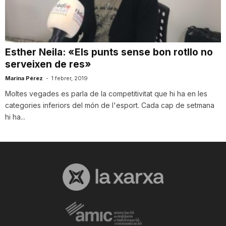
i
u
Esther Neila: «Els punts sense bon rotllo no
serveixen de res»
t
Marina Pérez
-
1 febrer, 2019
Moltes vegades es parla de la competitivitat que hi ha en les
categories inferiors del món de l'esport. Cada cap de setmana
a
hi ha...
t
d
e