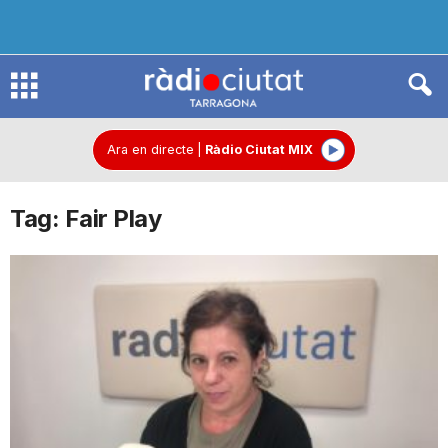
R
à
Ara en directe
|
Ràdio Ciutat MIX
Tag: Fair Play
d
i
o
C