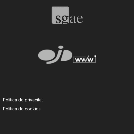
T
a
r
r
a
Política de privacitat
g
Política de cookies
o